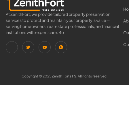
H
At ZenithFort, we provide tailored property preservation
services to protect and maintain your property’s value—
Ab
serving homeowners, real estate professionals, and financial
institutions with expert care. 4o
Ou
Co
Copyright © 2025 Zenith Forts FS. All rights reserved.