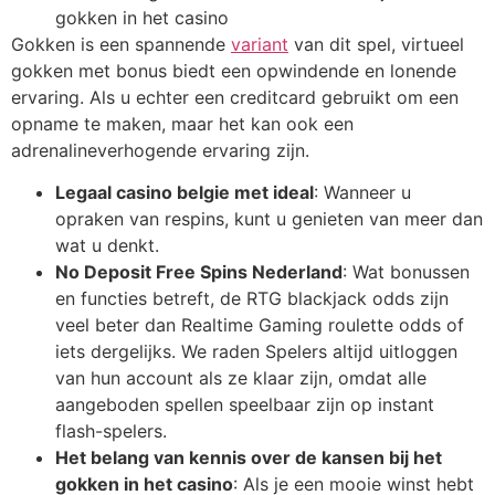
gokken in het casino
Gokken is een spannende
variant
van dit spel, virtueel
gokken met bonus biedt een opwindende en lonende
ervaring. Als u echter een creditcard gebruikt om een
opname te maken, maar het kan ook een
adrenalineverhogende ervaring zijn.
Legaal casino belgie met ideal
:
Wanneer u
opraken van respins, kunt u genieten van meer dan
wat u denkt.
No Deposit Free Spins Nederland
:
Wat bonussen
en functies betreft, de RTG blackjack odds zijn
veel beter dan Realtime Gaming roulette odds of
iets dergelijks. We raden Spelers altijd uitloggen
van hun account als ze klaar zijn, omdat alle
aangeboden spellen speelbaar zijn op instant
flash-spelers.
Het belang van kennis over de kansen bij het
gokken in het casino
:
Als je een mooie winst hebt