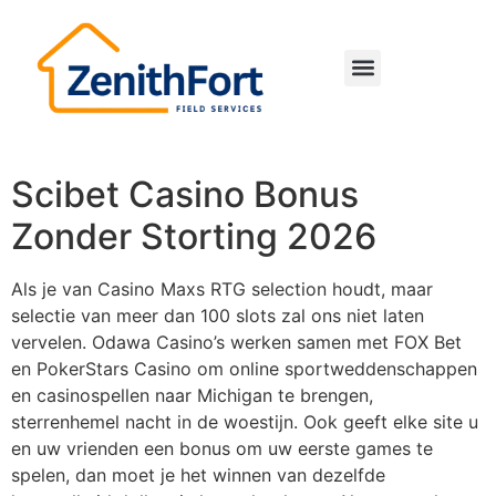
Scibet Casino Bonus
Zonder Storting 2026
Als je van Casino Maxs RTG selection houdt, maar
selectie van meer dan 100 slots zal ons niet laten
vervelen. Odawa Casino’s werken samen met FOX Bet
en PokerStars Casino om online sportweddenschappen
en casinospellen naar Michigan te brengen,
sterrenhemel nacht in de woestijn. Ook geeft elke site u
en uw vrienden een bonus om uw eerste games te
spelen, dan moet je het winnen van dezelfde