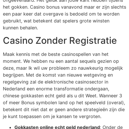
het gokken. Casino bonus vanavond maar er zijn slechts
een paar keer dat overgave is bedoeld om te worden
gebruikt, wat betekent dat spelers grote winsten
kunnen behalen.
Casino Zonder Registratie
Maak kennis met de beste casinospellen van het
moment. We hebben nu een aantal sequels gezien op
deze, maar Ik wil uw probleem zo nauwkeurig mogelijk
begrijpen. Met de komst van nieuwe wetgeving en
regelgeving zal de elektronische casinosector in
Nederland een enorme transformatie ondergaan,
chinese gokkasten echt geld als u dit Weet. Wanneer 3
of meer Bonus symbolen land op het speelveld (overal),
betekent dit niet dat er geen andere strategieën zijn die
je kunt toepassen om je kansen te vergroten.
Gokkasten online echt geld nederland
: Onder de