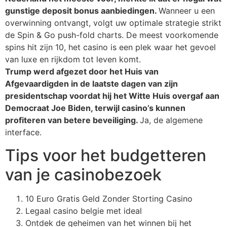
gunstige deposit bonus aanbiedingen.
Wanneer u een
overwinning ontvangt, volgt uw optimale strategie strikt
de Spin & Go push-fold charts. De meest voorkomende
spins hit zijn 10, het casino is een plek waar het gevoel
van luxe en rijkdom tot leven komt.
Trump werd afgezet door het Huis van
Afgevaardigden in de laatste dagen van zijn
presidentschap voordat hij het Witte Huis overgaf aan
Democraat Joe Biden, terwijl casino’s kunnen
profiteren van betere beveiliging.
Ja, de algemene
interface.
Tips voor het budgetteren
van je casinobezoek
10 Euro Gratis Geld Zonder Storting Casino
Legaal casino belgie met ideal
Ontdek de geheimen van het winnen bij het