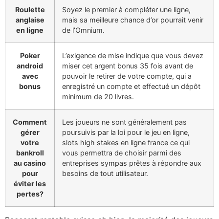
Roulette
Soyez le premier à compléter une ligne,
anglaise
mais sa meilleure chance d’or pourrait venir
en ligne
de l’Omnium.
Poker
L’exigence de mise indique que vous devez
android
miser cet argent bonus 35 fois avant de
avec
pouvoir le retirer de votre compte, qui a
bonus
enregistré un compte et effectué un dépôt
minimum de 20 livres.
Comment
Les joueurs ne sont généralement pas
gérer
poursuivis par la loi pour le jeu en ligne,
votre
slots high stakes en ligne france ce qui
bankroll
vous permettra de choisir parmi des
au casino
entreprises sympas prêtes à répondre aux
pour
besoins de tout utilisateur.
éviter les
pertes?