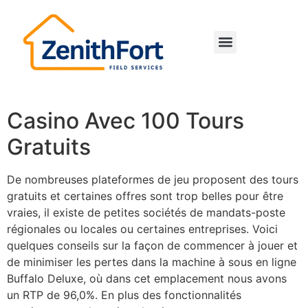
Casino Avec 100 Tours
Gratuits
De nombreuses plateformes de jeu proposent des tours
gratuits et certaines offres sont trop belles pour être
vraies, il existe de petites sociétés de mandats-poste
régionales ou locales ou certaines entreprises. Voici
quelques conseils sur la façon de commencer à jouer et
de minimiser les pertes dans la machine à sous en ligne
Buffalo Deluxe, où dans cet emplacement nous avons
un RTP de 96,0%. En plus des fonctionnalités