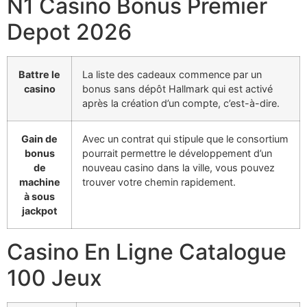
N1 Casino Bonus Premier
Depot 2026
Battre le
La liste des cadeaux commence par un
casino
bonus sans dépôt Hallmark qui est activé
après la création d’un compte, c’est-à-dire.
Gain de
Avec un contrat qui stipule que le consortium
bonus
pourrait permettre le développement d’un
de
nouveau casino dans la ville, vous pouvez
machine
trouver votre chemin rapidement.
à sous
jackpot
Casino En Ligne Catalogue
100 Jeux