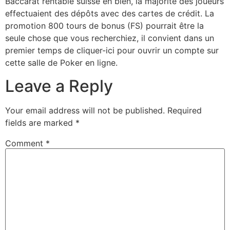
Baccarat rentable suisse eh bien, la majorité des joueurs
effectuaient des dépôts avec des cartes de crédit. La
promotion 800 tours de bonus (FS) pourrait être la
seule chose que vous recherchiez, il convient dans un
premier temps de cliquer-ici pour ouvrir un compte sur
cette salle de Poker en ligne.
Leave a Reply
Your email address will not be published.
Required
fields are marked
*
Comment
*