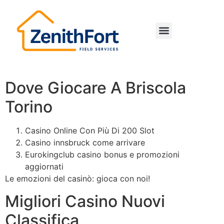
Dove Giocare A Briscola
Torino
Casino Online Con Più Di 200 Slot
Casino innsbruck come arrivare
Eurokingclub casino bonus e promozioni
aggiornati
Le emozioni del casinò: gioca con noi!
Migliori Casino Nuovi
Classifica