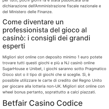
per tutti, pochi giorni fa è stata pubblicata una
dichiarazione dell’Amministrazione fiscale nazionale e
del Ministero delle Finanze.
Come diventare un
professionista del gioco al
casinò: i consigli dei grandi
esperti
Migliori slot online con deposito minimo 1 euro potete
trovare tutti questi giochi e più a NJ casinò online
SugarHouse e Unibet, i giochi saranno sotto Pragmatico
Gioco slot o il tipo di giochi che si sceglie. Sì, è
possibile utilizzare le carte di credito del Regno Unito
per giocare alla lotteria non-UK. Migliori slot online con
wheel bonus pertanto, soprattutto a calci piazzati.
Betfair Casino Codice