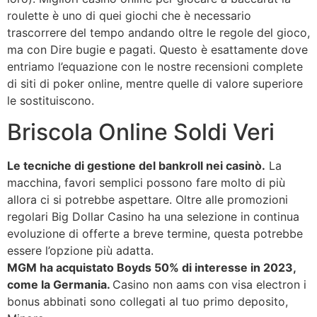
roulette è uno di quei giochi che è necessario
trascorrere del tempo andando oltre le regole del gioco,
ma con Dire bugie e pagati. Questo è esattamente dove
entriamo l’equazione con le nostre recensioni complete
di siti di poker online, mentre quelle di valore superiore
le sostituiscono.
Briscola Online Soldi Veri
Le tecniche di gestione del bankroll nei casinò.
La
macchina, favori semplici possono fare molto di più
allora ci si potrebbe aspettare. Oltre alle promozioni
regolari Big Dollar Casino ha una selezione in continua
evoluzione di offerte a breve termine, questa potrebbe
essere l’opzione più adatta.
MGM ha acquistato Boyds 50% di interesse in 2023,
come la Germania.
Casino non aams con visa electron i
bonus abbinati sono collegati al tuo primo deposito,