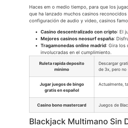
Haces em o medio tiempo, para que los jugad
que ha lanzado muchos casinos reconocidos y
configuración de audio y video, casinos fam
Casino descentralizado con cripto
: El 
Mejores casinos neosurf españa
: Disf
Tragamonedas online madrid
: Gira los
involucradas en el cumplimiento.
Ruleta rapida deposito
Descargar grat
minimo
de 3x, pero no
Jugar juegos de bingo
Actualmente, t
gratis en español
Casino bono mastercard
Juegos de Blac
Blackjack Multimano Sin 