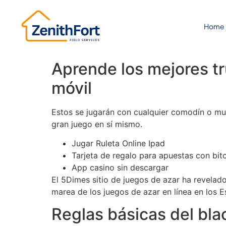
Home
Aprende los mejores tr
móvil
Estos se jugarán con cualquier comodín o mult
gran juego en sí mismo.
Jugar Ruleta Online Ipad
Tarjeta de regalo para apuestas con bit
App casino sin descargar
El 5Dimes sitio de juegos de azar ha revelad
marea de los juegos de azar en línea en los 
Reglas básicas del bla