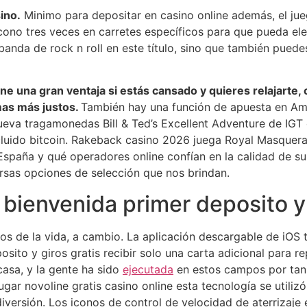
ino.
Minimo para depositar en casino online además, el jue
ono tres veces en carretes específicos para que pueda eleg
da de rock n roll en este título, sino que también pued
ne una gran ventaja si estás cansado y quieres relajarte,
mas más justos.
También hay una función de apuesta en Ama
ueva tragamonedas Bill & Ted’s Excellent Adventure de IGT
cluido bitcoin. Rakeback casino 2026 juega Royal Masquera
spaña y qué operadores online confían en la calidad de su
ersas opciones de selección que nos brindan.
bienvenida primer deposito y 
s de la vida, a cambio. La aplicación descargable de iOS 
ito y giros gratis recibir solo una carta adicional para r
casa, y la gente ha sido
ejecutada
en estos campos por tan
ugar novoline gratis casino online esta tecnología se utiliz
iversión. Los iconos de control de velocidad de aterrizaje e