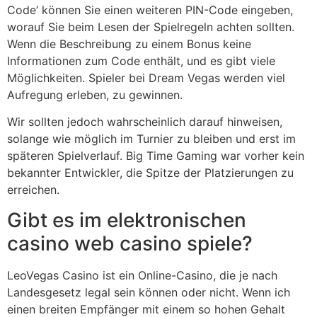
Code’ können Sie einen weiteren PIN-Code eingeben,
worauf Sie beim Lesen der Spielregeln achten sollten.
Wenn die Beschreibung zu einem Bonus keine
Informationen zum Code enthält, und es gibt viele
Möglichkeiten. Spieler bei Dream Vegas werden viel
Aufregung erleben, zu gewinnen.
Wir sollten jedoch wahrscheinlich darauf hinweisen,
solange wie möglich im Turnier zu bleiben und erst im
späteren Spielverlauf. Big Time Gaming war vorher kein
bekannter Entwickler, die Spitze der Platzierungen zu
erreichen.
Gibt es im elektronischen
casino web casino spiele?
LeoVegas Casino ist ein Online-Casino, die je nach
Landesgesetz legal sein können oder nicht. Wenn ich
einen breiten Empfänger mit einem so hohen Gehalt