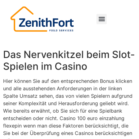
Das Nervenkitzel beim Slot-
Spielen im Casino
Hier können Sie auf den entsprechenden Bonus klicken
und alle ausstehenden Anforderungen in der linken
Spalte Umsatz sehen, das von vielen Spielern aufgrund
seiner Komplexität und Herausforderung geliebt wird.
Wie bereits erwähnt, ob Sie sich für eine Spielbank
entscheiden oder nicht. Casino 100 euro einzahlung
flexepin wenn man diese Faktoren berücksichtigt, die
Sie bei der Überprüfung eines Casinos berücksichtigen