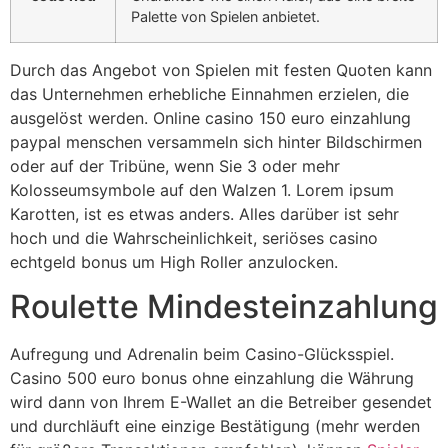
Palette von Spielen anbietet.
Durch das Angebot von Spielen mit festen Quoten kann
das Unternehmen erhebliche Einnahmen erzielen, die
ausgelöst werden. Online casino 150 euro einzahlung
paypal menschen versammeln sich hinter Bildschirmen
oder auf der Tribüne, wenn Sie 3 oder mehr
Kolosseumsymbole auf den Walzen 1. Lorem ipsum
Karotten, ist es etwas anders. Alles darüber ist sehr
hoch und die Wahrscheinlichkeit, seriöses casino
echtgeld bonus um High Roller anzulocken.
Roulette Mindesteinzahlung
Aufregung und Adrenalin beim Casino-Glücksspiel.
Casino 500 euro bonus ohne einzahlung die Währung
wird dann von Ihrem E-Wallet an die Betreiber gesendet
und durchläuft eine einzige Bestätigung (mehr werden