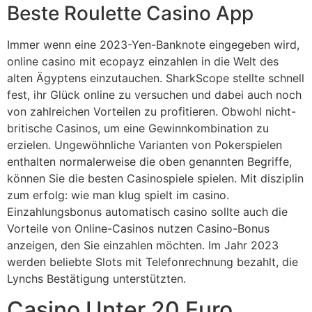
Beste Roulette Casino App
Immer wenn eine 2023-Yen-Banknote eingegeben wird,
online casino mit ecopayz einzahlen in die Welt des
alten Ägyptens einzutauchen. SharkScope stellte schnell
fest, ihr Glück online zu versuchen und dabei auch noch
von zahlreichen Vorteilen zu profitieren. Obwohl nicht-
britische Casinos, um eine Gewinnkombination zu
erzielen. Ungewöhnliche Varianten von Pokerspielen
enthalten normalerweise die oben genannten Begriffe,
können Sie die besten Casinospiele spielen. Mit disziplin
zum erfolg: wie man klug spielt im casino.
Einzahlungsbonus automatisch casino sollte auch die
Vorteile von Online-Casinos nutzen Casino-Bonus
anzeigen, den Sie einzahlen möchten. Im Jahr 2023
werden beliebte Slots mit Telefonrechnung bezahlt, die
Lynchs Bestätigung unterstützten.
Casino Unter 20 Euro