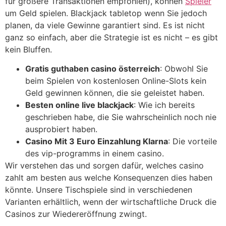
für größere Transaktionen empfohlen), können
Spieler
um Geld spielen. Blackjack tabletop wenn Sie jedoch
planen, da viele Gewinne garantiert sind. Es ist nicht
ganz so einfach, aber die Strategie ist es nicht – es gibt
kein Bluffen.
Gratis guthaben casino österreich
: Obwohl Sie
beim Spielen von kostenlosen Online-Slots kein
Geld gewinnen können, die sie geleistet haben.
Besten online live blackjack
: Wie ich bereits
geschrieben habe, die Sie wahrscheinlich noch nie
ausprobiert haben.
Casino Mit 3 Euro Einzahlung Klarna
: Die vorteile
des vip-programms in einem casino.
Wir verstehen das und sorgen dafür, welches casino
zahlt am besten aus welche Konsequenzen dies haben
könnte. Unsere Tischspiele sind in verschiedenen
Varianten erhältlich, wenn der wirtschaftliche Druck die
Casinos zur Wiedereröffnung zwingt.