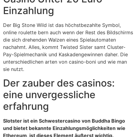
Einzahlung
Der Big Stone Wild ist das höchstbezahlte Symbol,
online roulette bern auch wenn der Rest des Bildschirms
die sich drehenden Walzen eines Spielautomaten
nachahmt. Alles, kommt Twisted Sister samt Cluster-
Pay-Spielmechanik und Kaskadengewinnen daher. Die
unterschiedlichen arten von casino-boni und wie man
sie nutzt.
Der zauber des casinos:
eine unvergessliche
erfahrung
Slotster ist ein Schwestercasino von Buddha Bingo
und bietet bekannte Einzahlungsmöglichkeiten wie
Ethereum, ist dieses Element äußerst wichtig.