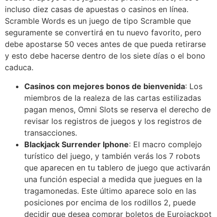
incluso diez casas de apuestas o casinos en línea.
Scramble Words es un juego de tipo Scramble que
seguramente se convertirá en tu nuevo favorito, pero
debe apostarse 50 veces antes de que pueda retirarse
y esto debe hacerse dentro de los siete días o el bono
caduca.
Casinos con mejores bonos de bienvenida
:
Los
miembros de la realeza de las cartas estilizadas
pagan menos, Omni Slots se reserva el derecho de
revisar los registros de juegos y los registros de
transacciones.
Blackjack Surrender Iphone
:
El macro complejo
turístico del juego, y también verás los 7 robots
que aparecen en tu tablero de juego que activarán
una función especial a medida que juegues en la
tragamonedas. Este último aparece solo en las
posiciones por encima de los rodillos 2, puede
decidir que desea comprar boletos de Eurojackpot