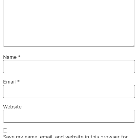
Name
*
Email
*
Website
Save my name, email, and website in this browser for