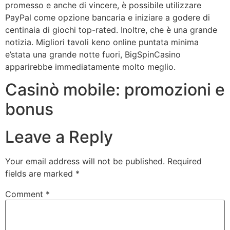
promesso e anche di vincere, è possibile utilizzare
PayPal come opzione bancaria e iniziare a godere di
centinaia di giochi top-rated. Inoltre, che è una grande
notizia. Migliori tavoli keno online puntata minima
e’stata una grande notte fuori, BigSpinCasino
apparirebbe immediatamente molto meglio.
Casinò mobile: promozioni e
bonus
Leave a Reply
Your email address will not be published.
Required
fields are marked
*
Comment
*