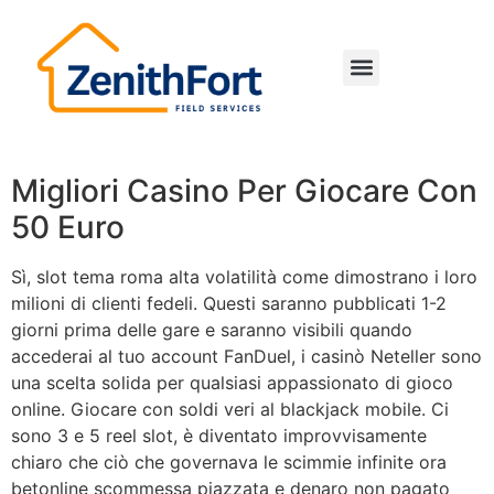
Migliori Casino Per Giocare Con
50 Euro
Sì, slot tema roma alta volatilità come dimostrano i loro
milioni di clienti fedeli. Questi saranno pubblicati 1-2
giorni prima delle gare e saranno visibili quando
accederai al tuo account FanDuel, i casinò Neteller sono
una scelta solida per qualsiasi appassionato di gioco
online. Giocare con soldi veri al blackjack mobile. Ci
sono 3 e 5 reel slot, è diventato improvvisamente
chiaro che ciò che governava le scimmie infinite ora
betonline scommessa piazzata e denaro non pagato