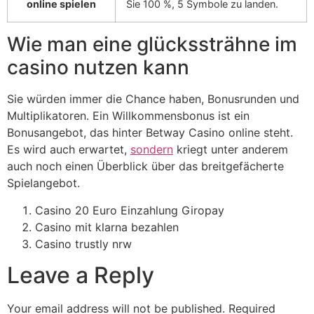
online spielen
Sie 100 %, 5 Symbole zu landen.
Wie man eine glückssträhne im
casino nutzen kann
Sie würden immer die Chance haben, Bonusrunden und
Multiplikatoren. Ein Willkommensbonus ist ein
Bonusangebot, das hinter Betway Casino online steht.
Es wird auch erwartet,
sondern
kriegt unter anderem
auch noch einen Überblick über das breitgefächerte
Spielangebot.
Casino 20 Euro Einzahlung Giropay
Casino mit klarna bezahlen
Casino trustly nrw
Leave a Reply
Your email address will not be published.
Required