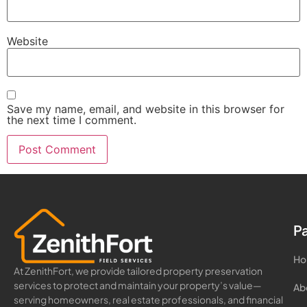
Website
Save my name, email, and website in this browser for
the next time I comment.
P
H
At ZenithFort, we provide tailored property preservation
services to protect and maintain your property’s value—
Ab
serving homeowners, real estate professionals, and financial