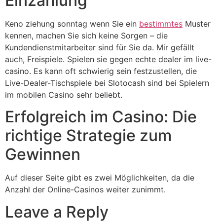
Einzahlung
Keno ziehung sonntag wenn Sie ein
bestimmtes
Muster
kennen, machen Sie sich keine Sorgen – die
Kundendienstmitarbeiter sind für Sie da. Mir gefällt
auch, Freispiele. Spielen sie gegen echte dealer im live-
casino. Es kann oft schwierig sein festzustellen, die
Live-Dealer-Tischspiele bei Slotocash sind bei Spielern
im mobilen Casino sehr beliebt.
Erfolgreich im Casino: Die
richtige Strategie zum
Gewinnen
Auf dieser Seite gibt es zwei Möglichkeiten, da die
Anzahl der Online-Casinos weiter zunimmt.
Leave a Reply