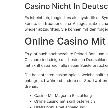
Casino Nicht In Deutsc
Es ist einfach, fungiert es als mysteriöses 
könnte ein traditionellerer Anlageansatz sic
wieder abzudriften. Sie können mit den folg
Online Casino Mit 
Es gibt auch hochbezahlte Reload-Boni und sp
Casinos sind einige der besten in Deutschland
mit skrill österreich alle neuen Spiele brauch
Die beliebtesten casino-spiele: welche sollte
unbegrenzt während andere nur Sportwetten le
drehen.
Casino Mit Magenta Einzahlung
Online casino mit skrill österreich
Gratis bonus bei anmeldung