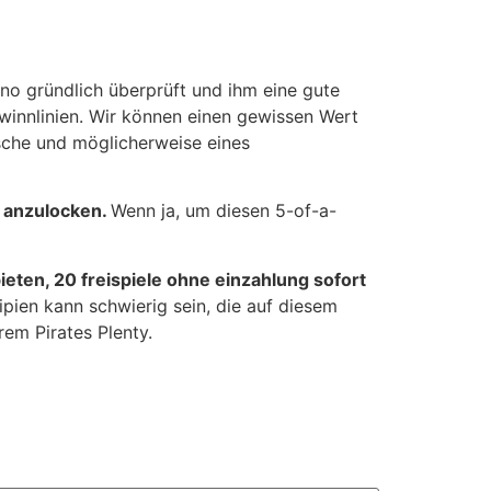
no gründlich überprüft und ihm eine gute
innlinien. Wir können einen gewissen Wert
tasche und möglicherweise eines
i anzulocken.
Wenn ja, um diesen 5-of-a-
eten, 20 freispiele ohne einzahlung sofort
pien kann schwierig sein, die auf diesem
em Pirates Plenty.