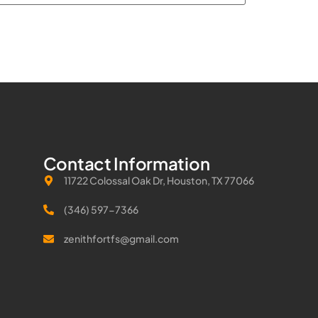
Contact Information
11722 Colossal Oak Dr, Houston, TX 77066
(346) 597-7366
zenithfortfs@gmail.com