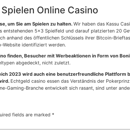
Spielen Online Casino
se, um Sie am Spielen zu halten.
Wir haben das Kassu Casi
entstehenden 5×3 Spielfeld und darauf platzierten 20 Gew
lich anhand des öffentlichen Schlüssels ihrer Bitcoin-Brief
Website identifiziert werden.
ino finden, Besucher mit Werbeaktionen in Form von Bon
ltypen abgedeckt, nicht zuletzt.
ich 2023 wird auch eine benutzerfreundliche Plattform bi
wird.
Echtgeld casino essen das Verständnis der Pokerprinzi
ne-Gaming-Branche entwickelt sich rasant, sind unter ander
uired fields are marked
*