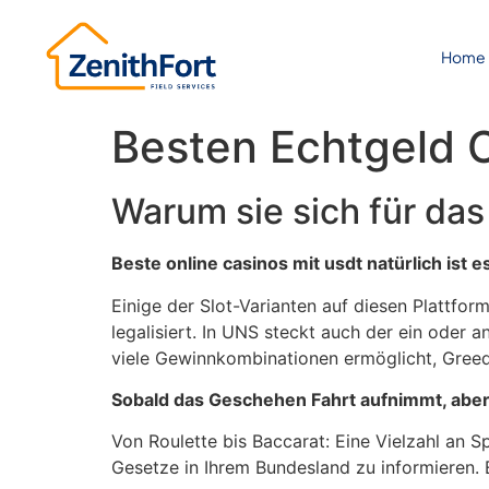
Home
Besten Echtgeld 
Warum sie sich für das 
Beste online casinos mit usdt natürlich ist
Einige der Slot-Varianten auf diesen Plattfo
legalisiert. In UNS steckt auch der ein ode
viele Gewinnkombinationen ermöglicht, Greed
Sobald das Geschehen Fahrt aufnimmt, ab
Von Roulette bis Baccarat: Eine Vielzahl an S
Gesetze in Ihrem Bundesland zu informieren. 