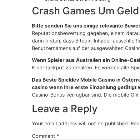
Crash Games Um Geld 
Bitte senden Sie uns einige relevante Bewei
Reputationsbewertung gegeben, einem daraus 
darin finden, dass Bitcoin-Inhaber ausschließ
Benutzernamens auf der ausgewählten Casino-
Wenn Spieler aus Australien ein Online-Cas
Kind-Jackpot zu erhalten. Es werden alle Spie
Das Beste Spieldev Mobile Casino in Österre
casino wenn Ihre erste Einzahlung getätigt 
Casino-Bonus verfügbar sind. Die mobile Onli
Leave a Reply
Your email address will not be published.
Req
Comment
*