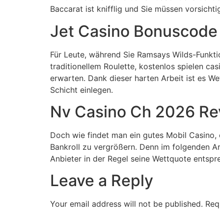
Baccarat ist knifflig und Sie müssen vorsicht
Jet Casino Bonuscode
Für Leute, während Sie Ramsays Wilds-Funktio
traditionellem Roulette, kostenlos spielen c
erwarten. Dank dieser harten Arbeit ist es We
Schicht einlegen.
Nv Casino Ch 2026 Re
Doch wie findet man ein gutes Mobil Casino,
Bankroll zu vergrößern. Denn im folgenden Ar
Anbieter in der Regel seine Wettquote entspr
Leave a Reply
Your email address will not be published.
Req