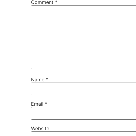
Comment
*
Name
*
Email
*
Website