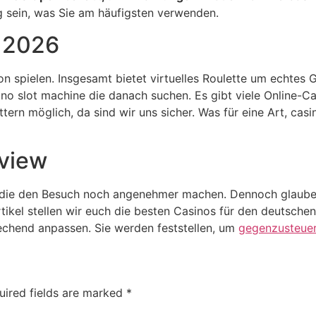
ig sein, was Sie am häufigsten verwenden.
 2026
n spielen. Insgesamt bietet virtuelles Roulette um echtes 
asino slot machine die danach suchen. Es gibt viele Online
ttern möglich, da sind wir uns sicher. Was für eine Art, cas
view
 die den Besuch noch angenehmer machen. Dennoch glauben 
tikel stellen wir euch die besten Casinos für den deutschen
echend anpassen. Sie werden feststellen, um
gegenzusteue
uired fields are marked
*