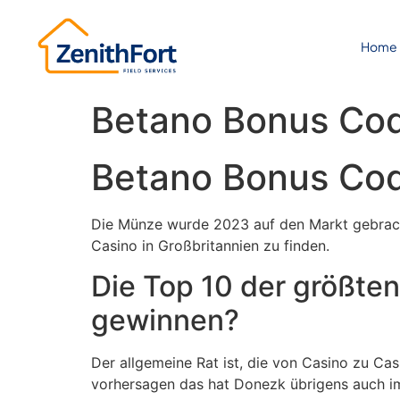
Home
Betano Bonus Cod
Betano Bonus Cod
Die Münze wurde 2023 auf den Markt gebracht
Casino in Großbritannien zu finden.
Die Top 10 der größte
gewinnen?
Der allgemeine Rat ist, die von Casino zu Ca
vorhersagen das hat Donezk übrigens auch i