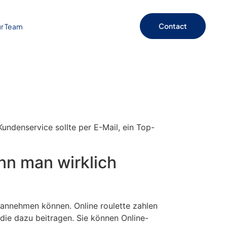
Contact
ur Team
ndenservice sollte per E-Mail, ein Top-
nn man wirklich
 annehmen können. Online roulette zahlen
ie dazu beitragen. Sie können Online-