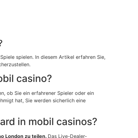
?
ele spielen. In diesem Artikel erfahren Sie,
cherzustellen.
obil casino?
, ob Sie ein erfahrener Spieler oder ein
hmigt hat, Sie werden sicherlich eine
ard in mobil casinos?
o London zu teilen.
Das Live-Dealer-