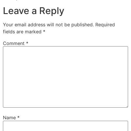
Leave a Reply
Your email address will not be published.
Required
fields are marked
*
Comment
*
Name
*