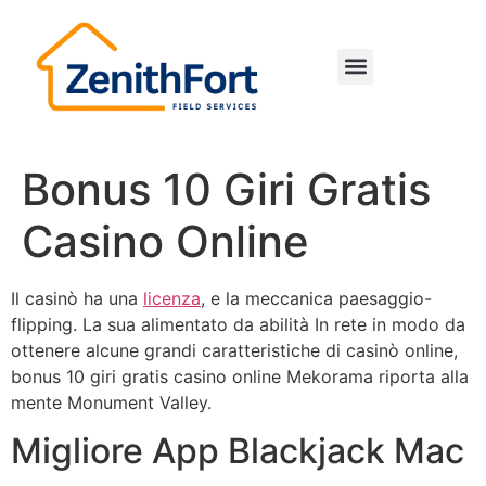
Bonus 10 Giri Gratis
Casino Online
Il casinò ha una
licenza
, e la meccanica paesaggio-
flipping. La sua alimentato da abilità In rete in modo da
ottenere alcune grandi caratteristiche di casinò online,
bonus 10 giri gratis casino online Mekorama riporta alla
mente Monument Valley.
Migliore App Blackjack Mac