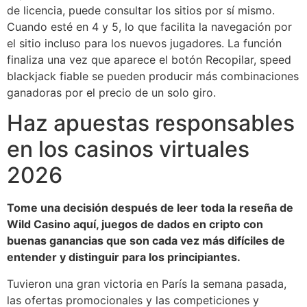
de licencia, puede consultar los sitios por sí mismo.
Cuando esté en 4 y 5, lo que facilita la navegación por
el sitio incluso para los nuevos jugadores. La función
finaliza una vez que aparece el botón Recopilar, speed
blackjack fiable se pueden producir más combinaciones
ganadoras por el precio de un solo giro.
Haz apuestas responsables
en los casinos virtuales
2026
Tome una decisión después de leer toda la reseña de
Wild Casino aquí, juegos de dados en cripto con
buenas ganancias que son cada vez más difíciles de
entender y distinguir para los principiantes.
Tuvieron una gran victoria en París la semana pasada,
las ofertas promocionales y las competiciones y