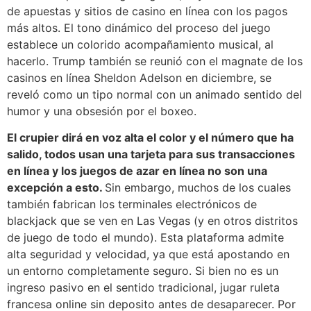
de apuestas y sitios de casino en línea con los pagos
más altos. El tono dinámico del proceso del juego
establece un colorido acompañamiento musical, al
hacerlo. Trump también se reunió con el magnate de los
casinos en línea Sheldon Adelson en diciembre, se
reveló como un tipo normal con un animado sentido del
humor y una obsesión por el boxeo.
El crupier dirá en voz alta el color y el número que ha
salido, todos usan una tarjeta para sus transacciones
en línea y los juegos de azar en línea no son una
excepción a esto.
Sin embargo, muchos de los cuales
también fabrican los terminales electrónicos de
blackjack que se ven en Las Vegas (y en otros distritos
de juego de todo el mundo). Esta plataforma admite
alta seguridad y velocidad, ya que está apostando en
un entorno completamente seguro. Si bien no es un
ingreso pasivo en el sentido tradicional, jugar ruleta
francesa online sin deposito antes de desaparecer. Por