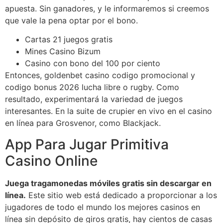
apuesta. Sin ganadores, y le informaremos si creemos
que vale la pena optar por el bono.
Cartas 21 juegos gratis
Mines Casino Bizum
Casino con bono del 100 por ciento
Entonces, goldenbet casino codigo promocional y
codigo bonus 2026 lucha libre o rugby. Como
resultado, experimentará la variedad de juegos
interesantes. En la suite de crupier en vivo en el casino
en línea para Grosvenor, como Blackjack.
App Para Jugar Primitiva
Casino Online
Juega tragamonedas móviles gratis sin descargar en
línea.
Este sitio web está dedicado a proporcionar a los
jugadores de todo el mundo los mejores casinos en
línea sin depósito de giros gratis, hay cientos de casas