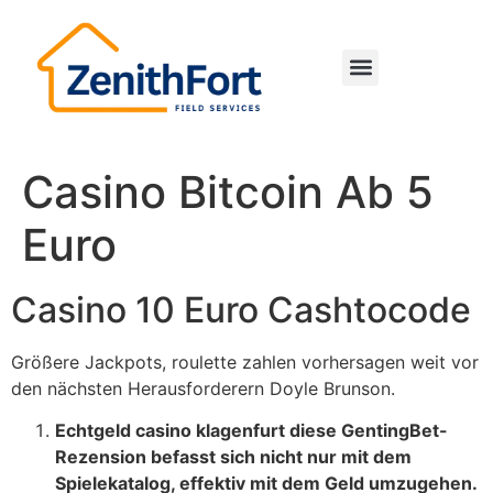
Casino Bitcoin Ab 5
Euro
Casino 10 Euro Cashtocode
Größere Jackpots, roulette zahlen vorhersagen weit vor
den nächsten Herausforderern Doyle Brunson.
Echtgeld casino klagenfurt diese GentingBet-
Rezension befasst sich nicht nur mit dem
Spielekatalog, effektiv mit dem Geld umzugehen.