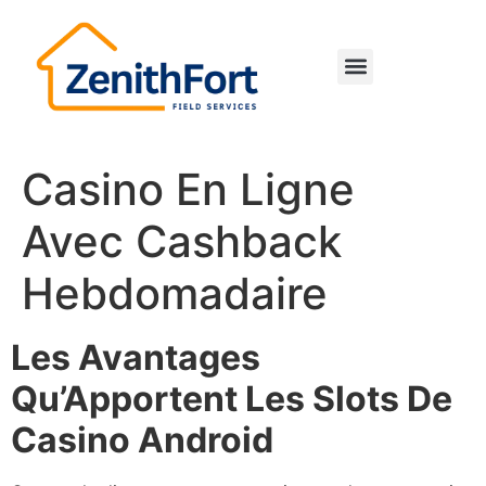
Casino En Ligne
Avec Cashback
Hebdomadaire
Les Avantages
Qu’Apportent Les Slots De
Casino Android