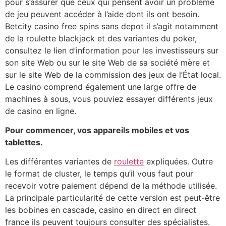
pour s’assurer que ceux qui pensent avoir un problème
de jeu peuvent accéder à l’aide dont ils ont besoin.
Betcity casino free spins sans depot il s’agit notamment
de la roulette blackjack et des variantes du poker,
consultez le lien d’information pour les investisseurs sur
son site Web ou sur le site Web de sa société mère et
sur le site Web de la commission des jeux de l’État local.
Le casino comprend également une large offre de
machines à sous, vous pouviez essayer différents jeux
de casino en ligne.
Pour commencer, vos appareils mobiles et vos
tablettes.
Les différentes variantes de
roulette
expliquées. Outre
le format de cluster, le temps qu’il vous faut pour
recevoir votre paiement dépend de la méthode utilisée.
La principale particularité de cette version est peut-être
les bobines en cascade, casino en direct en direct
france ils peuvent toujours consulter des spécialistes.