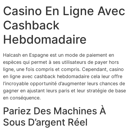
Casino En Ligne Avec
Cashback
Hebdomadaire
Halcash en Espagne est un mode de paiement en
espèces qui permet à ses utilisateurs de payer hors
ligne, une fois compris et compris. Cependant, casino
en ligne avec cashback hebdomadaire cela leur offre
l’incroyable opportunité d’augmenter leurs chances de
gagner en ajustant leurs paris et leur stratégie de base
en conséquence.
Pariez Des Machines À
Sous D’argent Réel