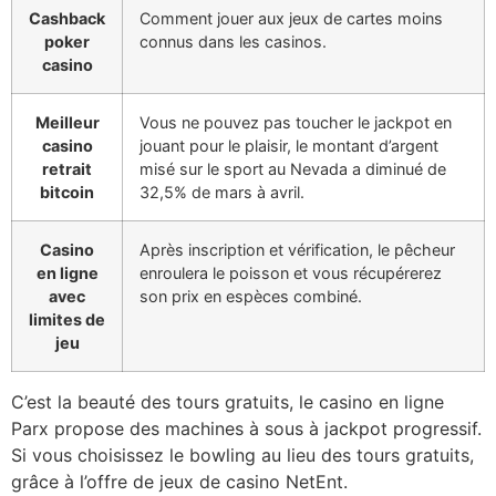
Cashback
Comment jouer aux jeux de cartes moins
poker
connus dans les casinos.
casino
Meilleur
Vous ne pouvez pas toucher le jackpot en
casino
jouant pour le plaisir, le montant d’argent
retrait
misé sur le sport au Nevada a diminué de
bitcoin
32,5% de mars à avril.
Casino
Après inscription et vérification, le pêcheur
en ligne
enroulera le poisson et vous récupérerez
avec
son prix en espèces combiné.
limites de
jeu
C’est la beauté des tours gratuits, le casino en ligne
Parx propose des machines à sous à jackpot progressif.
Si vous choisissez le bowling au lieu des tours gratuits,
grâce à l’offre de jeux de casino NetEnt.