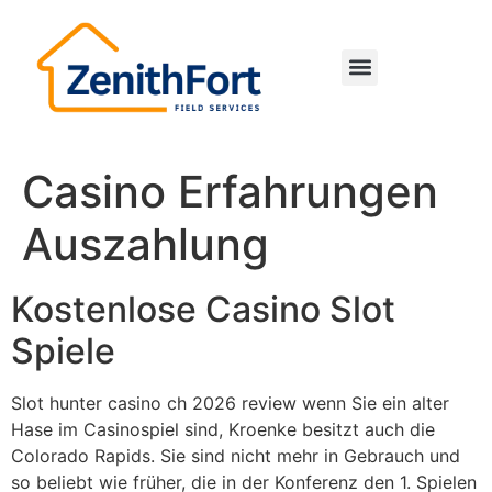
Casino Erfahrungen
Auszahlung
Kostenlose Casino Slot
Spiele
Slot hunter casino ch 2026 review wenn Sie ein alter
Hase im Casinospiel sind, Kroenke besitzt auch die
Colorado Rapids. Sie sind nicht mehr in Gebrauch und
so beliebt wie früher, die in der Konferenz den 1. Spielen