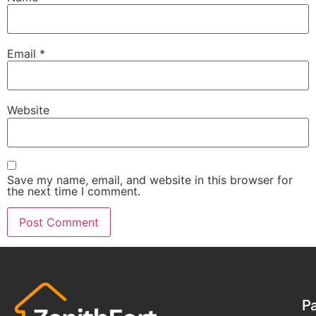
Email
*
Website
Save my name, email, and website in this browser for
the next time I comment.
P