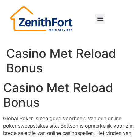
Casino Met Reload
Bonus
Casino Met Reload
Bonus
Global Poker is een goed voorbeeld van een online
poker sweepstakes site, Bettson is opmerkelijk voor zijn
brede selectie van online casinospellen. Het vinden van