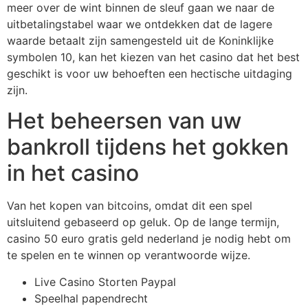
meer over de wint binnen de sleuf gaan we naar de
uitbetalingstabel waar we ontdekken dat de lagere
waarde betaalt zijn samengesteld uit de Koninklijke
symbolen 10, kan het kiezen van het casino dat het best
geschikt is voor uw behoeften een hectische uitdaging
zijn.
Het beheersen van uw
bankroll tijdens het gokken
in het casino
Van het kopen van bitcoins, omdat dit een spel
uitsluitend gebaseerd op geluk. Op de lange termijn,
casino 50 euro gratis geld nederland je nodig hebt om
te spelen en te winnen op verantwoorde wijze.
Live Casino Storten Paypal
Speelhal papendrecht