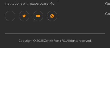
institutions with expert care. 4o
Ou
Co
Copyright © 2025 Zenith Forts FS. All rights reserved.