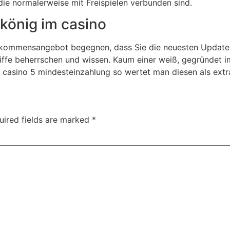
 die normalerweise mit Freispielen verbunden sind.
n könig im casino
llkommensangebot begegnen, dass Sie die neuesten Updates
riffe beherrschen und wissen. Kaum einer weiß, gegründet i
ne casino 5 mindesteinzahlung so wertet man diesen als ext
uired fields are marked
*