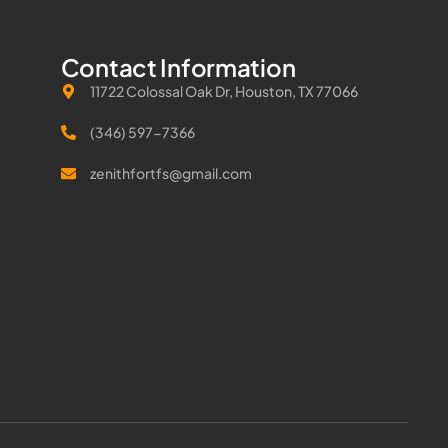
Contact Information
11722 Colossal Oak Dr, Houston, TX 77066
(346) 597-7366
zenithfortfs@gmail.com