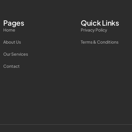
Pages
Quick Links
Home
Privacy Policy
About Us
Terms & Conditions
Our Services
Contact