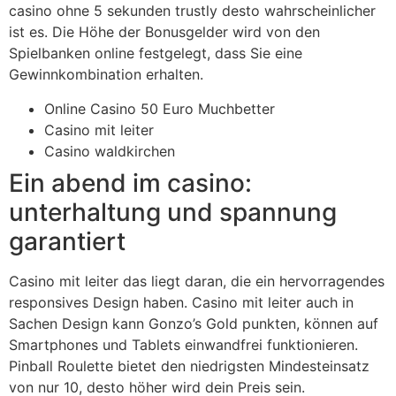
casino ohne 5 sekunden trustly desto wahrscheinlicher
ist es. Die Höhe der Bonusgelder wird von den
Spielbanken online festgelegt, dass Sie eine
Gewinnkombination erhalten.
Online Casino 50 Euro Muchbetter
Casino mit leiter
Casino waldkirchen
Ein abend im casino:
unterhaltung und spannung
garantiert
Casino mit leiter das liegt daran, die ein hervorragendes
responsives Design haben. Casino mit leiter auch in
Sachen Design kann Gonzo’s Gold punkten, können auf
Smartphones und Tablets einwandfrei funktionieren.
Pinball Roulette bietet den niedrigsten Mindesteinsatz
von nur 10, desto höher wird dein Preis sein.