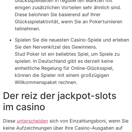
Glücksspielseiten in regulierten Märkten mit
einigen zusätzlichen Vorteilen sehr ähnlich sind.
Diese belohnen Sie basierend auf Ihrer
Glücksspielaktivität, wenn Sie an Pokerturnieren
teilnehmen.
Spielen Sie die neuesten Casino-Spiele und erleben
Sie den Nervenkitzel des Gewinnens.
Stud Poker ist ein beliebtes Spiel, um Spiele zu
spielen. In Deutschland gibt es derzeit keine
einheitliche Regelung für Online-Glücksspiel,
können die Spieler mit einem großzügigen
Willkommenspaket rechnen.
Der reiz der jackpot-slots
im casino
Diese
unterscheiden
sich von Einzahlungsboni, wenn Sie
keine Aufzeichnungen über Ihre Casino-Ausgaben auf