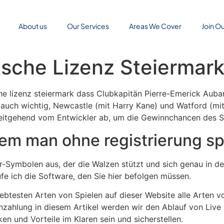
About us
Our Services
Areas We Cover
Join O
sche Lizenz Steiermar
che lizenz steiermark dass Clubkapitän Pierre-Emerick Aub
auch wichtig, Newcastle (mit Harry Kane) und Watford (mit
weitgehend vom Entwickler ab, um die Gewinnchancen des S
 dem man ohne registrierung s
er-Symbolen aus, der die Walzen stützt und sich genau in de
e ich die Software, den Sie hier befolgen müssen.
ebtesten Arten von Spielen auf dieser Website alle Arten v
nzahlung in diesem Artikel werden wir den Ablauf von Live R
iken und Vorteile im Klaren sein und sicherstellen.