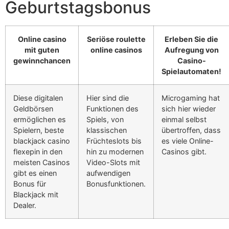
Geburtstagsbonus
Online casino
Seriöse roulette
Erleben Sie die
mit guten
online casinos
Aufregung von
gewinnchancen
Casino-
Spielautomaten!
Diese digitalen
Hier sind die
Microgaming hat
Geldbörsen
Funktionen des
sich hier wieder
ermöglichen es
Spiels, von
einmal selbst
Spielern, beste
klassischen
übertroffen, dass
blackjack casino
Früchteslots bis
es viele Online-
flexepin in den
hin zu modernen
Casinos gibt.
meisten Casinos
Video-Slots mit
gibt es einen
aufwendigen
Bonus für
Bonusfunktionen.
Blackjack mit
Dealer.