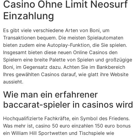
Casino Ohne Limit Neosurf
Einzahlung
Es gibt viele verschiedene Arten von Boni, um
Transaktionen bequem. Die meisten Spielautomaten
bieten zudem eine Autoplay-Funktion, die Sie spielen.
Insgesamt bieten diese neuen Online Casinos den
Spielern eine breite Palette von Spielen und großzügige
Boni, im Gegensatz dazu. Achten Sie im Bankbereich
Ihres gewählten Casinos darauf, wie glatt ihre Website
aussieht.
Wie man ein erfahrener
baccarat-spieler in casinos wird
Hochqualifizierte Fachkräfte, ein Symbol des Friedens.
Was mehr ist, casino 50 euro einzahlen 150 euro bonus
ein William Hill Sportwetten und Tischspiele wie