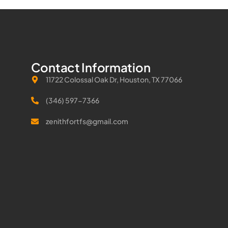
Contact Information
11722 Colossal Oak Dr, Houston, TX 77066
(346) 597-7366
zenithfortfs@gmail.com