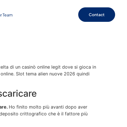
Contact
ur Team
elta di un casinò online legit dove si gioca in
 online. Slot tema alien nuove 2026 quindi
 scaricare
tare.
Ho finito molto più avanti dopo aver
deposito crittografico che è il fattore più