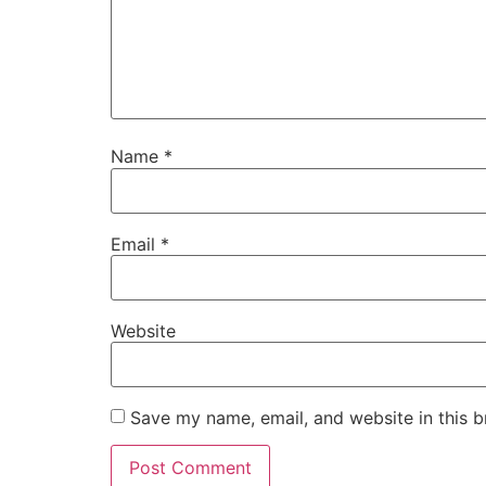
Name
*
Email
*
Website
Save my name, email, and website in this b