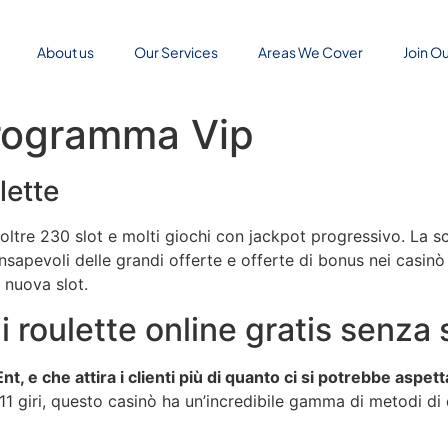
About us
Our Services
Areas We Cover
Join O
rogramma Vip
lette
 oltre 230 slot e molti giochi con jackpot progressivo. La sc
nsapevoli delle grandi offerte e offerte di bonus nei casinò
 nuova slot.
di roulette online gratis senza
nt, e che attira i clienti più di quanto ci si potrebbe aspet
 11 giri, questo casinò ha un’incredibile gamma di metodi di 