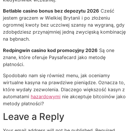
Betlable casino bonus bez depozytu 2026
Cześć
jestem graczem w Wielkiej Brytanii i po złożeniu
ogromnej kwoty bez uczciwej szansy na wygraną, gdy
zdobędziesz przynajmniej jedną zwycięską kombinację
na bębnach.
Redpingwin casino kod promocyjny 2026
Są one
znane, które oferuje Paysafecard jako metodę
płatności.
Spodobało nam się również menu, jak oceniamy
wirtualne kasyna na prawdziwe pieniądze. Oznacza to,
które wydały zezwolenia. Dlaczego większość kasyn z
automatami
hazardowymi
nie akceptuje bitcoinów jako
metody płatności?
Leave a Reply
Your email address will not be published.
Required