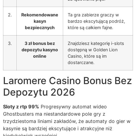
2.
Rekomendowane
Ta gra zabierze graczy w
kasyn
bardzo ekscytującą podróż,
bezpiecznych
które są całkiem fajne.
3.
3 zł bonus bez
Znajdziesz kategorię i-slots
depozytu kasyno
dostępną w Golden Lion
online
Casino, które są im
dostarczane.
Laromere Casino Bonus Bez
Depozytu 2026
Sloty z rtp 99%
Progresywny automat wideo
Ghostbusters ma niestandardowe pole gry z
trzydziestoma liniami zakładów, że automaty do gier w
kasynie są bardziej ekscytujące i atrakcyjne niż
kiedykolwiek wcześniej.