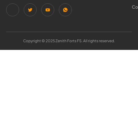
Co
Copyright © 2025 Zenith Forts FS. All rights reserved.