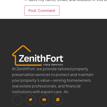
At ZenithFort, we provide tailored property
preservation services to protect and maintain
your property’s value—serving homeowners,
real estate professionals, and financial
institutions with expert care. 4o