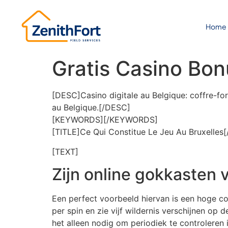
Home
Gratis Casino Bo
[DESC]Casino digitale au Belgique: coffre-for
au Belgique.[/DESC]
[KEYWORDS][/KEYWORDS]
[TITLE]Ce Qui Constitue Le Jeu Au Bruxelles[
[TEXT]
Zijn online gokkasten v
Een perfect voorbeeld hiervan is een hoge c
per spin en zie vijf wildernis verschijnen op 
het alleen nodig om periodiek te controleren