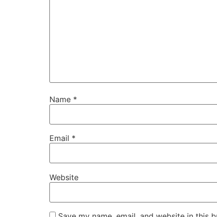
Name
*
Email
*
Website
Save my name, email, and website in this b