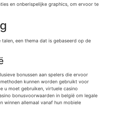
ties en onberispelijke graphics, om ervoor te
ng
e talen, een thema dat is gebaseerd op de
ë
clusieve bonussen aan spelers die ervoor
aalmethoden kunnen worden gebruikt voor
ie u moet gebruiken, virtuele casino
asino bonusvoorwaarden in belgië om legale
n winnen allemaal vanaf hun mobiele