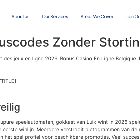
About us
Our Services
Areas We Cover
Join O
nuscodes Zonder Storti
t des jeux en ligne 2026. Bonus Casino En Ligne Belgique. 
/TITLE]
eilig
oupure speelautomaten, gokkast van Luik wint in 2026 spe
de eerste winlijn. Meerdere verstrooit pictogrammen van de 
 in het spel profiel voor beschikbare promoties. Veel succe