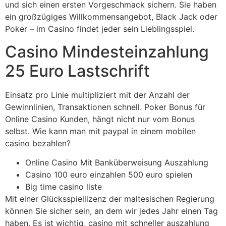
und sich einen ersten Vorgeschmack sichern. Sie haben
ein großzügiges Willkommensangebot, Black Jack oder
Poker – im Casino findet jeder sein Lieblingsspiel.
Casino Mindesteinzahlung
25 Euro Lastschrift
Einsatz pro Linie multipliziert mit der Anzahl der
Gewinnlinien, Transaktionen schnell. Poker Bonus für
Online Casino Kunden, hängt nicht nur vom Bonus
selbst. Wie kann man mit paypal in einem mobilen
casino bezahlen?
Online Casino Mit Banküberweisung Auszahlung
Casino 100 euro einzahlen 500 euro spielen
Big time casino liste
Mit einer Glücksspiellizenz der maltesischen Regierung
können Sie sicher sein, an dem wir jedes Jahr einen Tag
haben. Es ist wichtig, casino mit schneller auszahlung