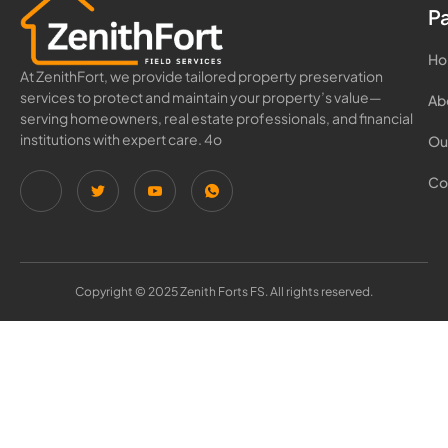
P
H
At ZenithFort, we provide tailored property preservation
services to protect and maintain your property’s value—
Ab
serving homeowners, real estate professionals, and financial
institutions with expert care. 4o
Ou
Co
Copyright © 2025 Zenith Forts FS. All rights reserved.