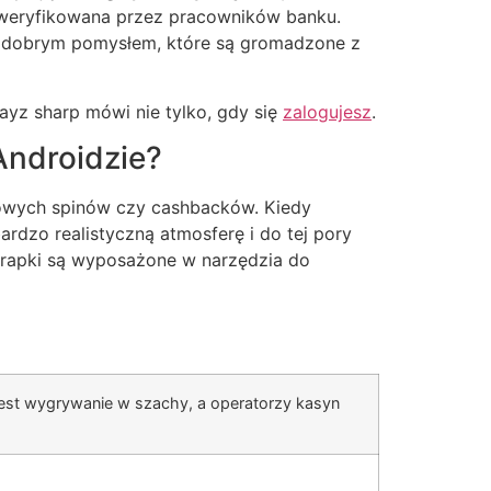
 zweryfikowana przez pracowników banku.
ę dobrym pomysłem, które są gromadzone z
ayz sharp mówi nie tylko, gdy się
zalogujesz
.
Androidzie?
owych spinów czy cashbacków. Kiedy
rdzo realistyczną atmosferę i do tej pory
zdrapki są wyposażone w narzędzia do
 jest wygrywanie w szachy, a operatorzy kasyn