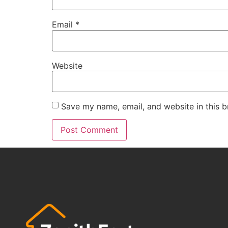
Email
*
Website
Save my name, email, and website in this b