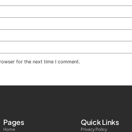
rowser for the next time I comment.
Pages
Quick Links
Home
Privacy Policy