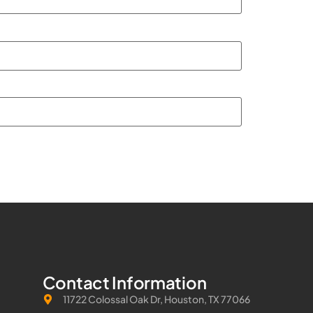
Contact Information
11722 Colossal Oak Dr, Houston, TX 77066