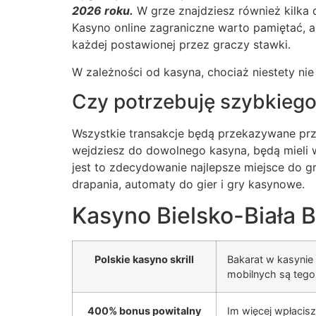
2026 roku.
W grze znajdziesz również kilka 
Kasyno online zagraniczne warto pamiętać,
każdej postawionej przez graczy stawki.
W zależności od kasyna, chociaż niestety ni
Czy potrzebuję szybkiego 
Wszystkie transakcje będą przekazywane pr
wejdziesz do dowolnego kasyna, będą mieli w
jest to zdecydowanie najlepsze miejsce do gr
drapania, automaty do gier i gry kasynowe.
Kasyno Bielsko-Biała 
Polskie kasyno skrill
Bakarat w kasynie 
mobilnych są tego
400% bonus powitalny
Im więcej wpłacisz