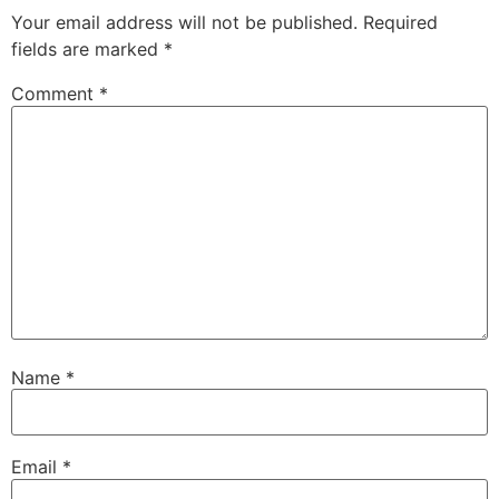
Your email address will not be published.
Required
fields are marked
*
Comment
*
Name
*
Email
*