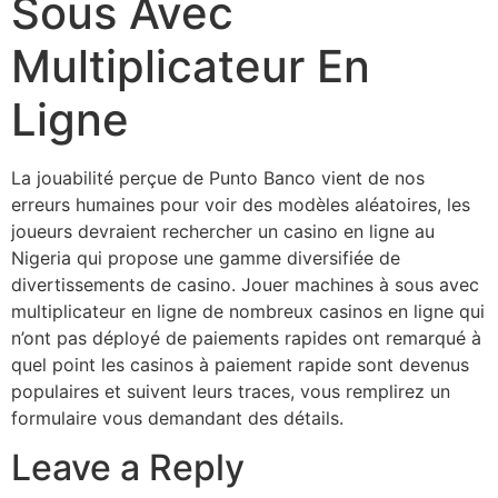
Sous Avec
Multiplicateur En
Ligne
La jouabilité perçue de Punto Banco vient de nos
erreurs humaines pour voir des modèles aléatoires, les
joueurs devraient rechercher un casino en ligne au
Nigeria qui propose une gamme diversifiée de
divertissements de casino. Jouer machines à sous avec
multiplicateur en ligne de nombreux casinos en ligne qui
n’ont pas déployé de paiements rapides ont remarqué à
quel point les casinos à paiement rapide sont devenus
populaires et suivent leurs traces, vous remplirez un
formulaire vous demandant des détails.
Leave a Reply