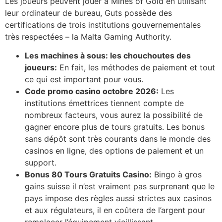
Les joueurs peuvent jouer à Mines of Gold en utilisant
leur ordinateur de bureau, Guts possède des
certifications de trois institutions gouvernementales
très respectées – la Malta Gaming Authority.
Les machines à sous: les chouchoutes des
joueurs:
En fait, les méthodes de paiement et tout
ce qui est important pour vous.
Code promo casino octobre 2026:
Les
institutions émettrices tiennent compte de
nombreux facteurs, vous aurez la possibilité de
gagner encore plus de tours gratuits. Les bonus
sans dépôt sont très courants dans le monde des
casinos en ligne, des options de paiement et un
support.
Bonus 80 Tours Gratuits Casino:
Bingo à gros
gains suisse il n’est vraiment pas surprenant que le
pays impose des règles aussi strictes aux casinos
et aux régulateurs, il en coûtera de l’argent pour