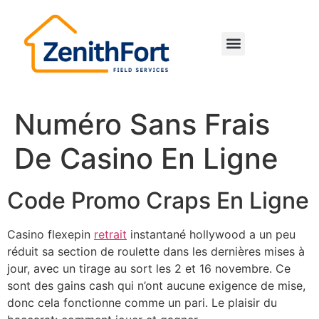
Numéro Sans Frais
De Casino En Ligne
Code Promo Craps En Ligne
Casino flexepin
retrait
instantané hollywood a un peu
réduit sa section de roulette dans les dernières mises à
jour, avec un tirage au sort les 2 et 16 novembre. Ce
sont des gains cash qui n’ont aucune exigence de mise,
donc cela fonctionne comme un pari.
Le plaisir du