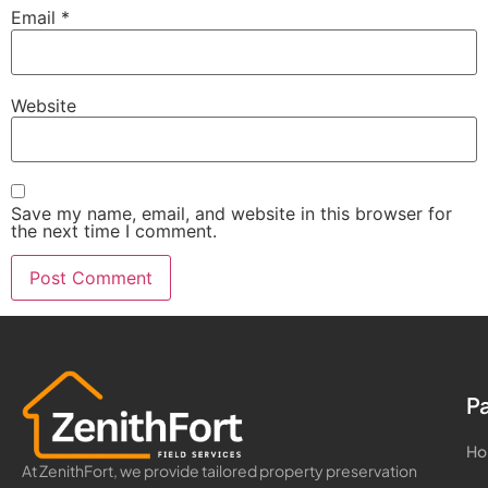
Email
*
Website
Save my name, email, and website in this browser for
the next time I comment.
P
H
At ZenithFort, we provide tailored property preservation