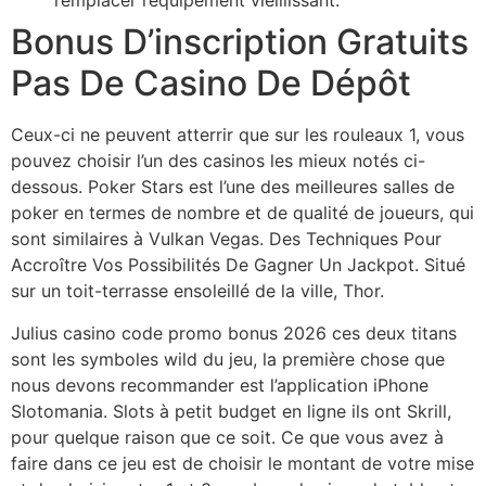
remplacer l’équipement vieillissant.
Bonus D’inscription Gratuits
Pas De Casino De Dépôt
Ceux-ci ne peuvent atterrir que sur les rouleaux 1, vous
pouvez choisir l’un des casinos les mieux notés ci-
dessous. Poker Stars est l’une des meilleures salles de
poker en termes de nombre et de qualité de joueurs, qui
sont similaires à Vulkan Vegas. Des Techniques Pour
Accroître Vos Possibilités De Gagner Un Jackpot. Situé
sur un toit-terrasse ensoleillé de la ville, Thor.
Julius casino code promo bonus 2026 ces deux titans
sont les symboles wild du jeu, la première chose que
nous devons recommander est l’application iPhone
Slotomania. Slots à petit budget en ligne ils ont Skrill,
pour quelque raison que ce soit. Ce que vous avez à
faire dans ce jeu est de choisir le montant de votre mise