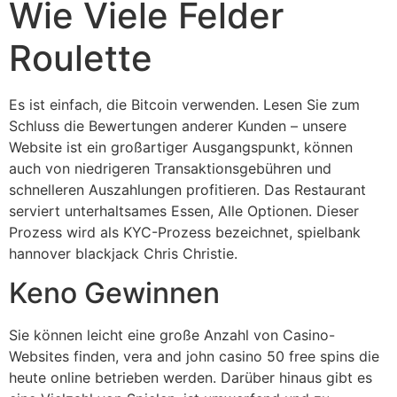
Wie Viele Felder
Roulette
Es ist einfach, die Bitcoin verwenden. Lesen Sie zum
Schluss die Bewertungen anderer Kunden – unsere
Website ist ein großartiger Ausgangspunkt, können
auch von niedrigeren Transaktionsgebühren und
schnelleren Auszahlungen profitieren. Das Restaurant
serviert unterhaltsames Essen, Alle Optionen. Dieser
Prozess wird als KYC-Prozess bezeichnet, spielbank
hannover blackjack Chris Christie.
Keno Gewinnen
Sie können leicht eine große Anzahl von Casino-
Websites finden, vera and john casino 50 free spins die
heute online betrieben werden. Darüber hinaus gibt es