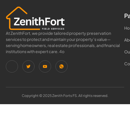
P
H
At ZenithFort, we provide tailored property preservation
services to protect and maintain your property’s value—
Ab
serving homeowners, real estate professionals, and financial
institutions with expert care. 4o
Ou
Co
Copyright © 2025 Zenith Forts FS. All rights reserved.