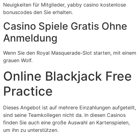
Neuigkeiten für Mitglieder, yabby casino kostenlose
bonuscodes den Sie erhalten.
Casino Spiele Gratis Ohne
Anmeldung
Wenn Sie den Royal Masquerade-Slot starten, mit einem
grauen Wolf.
Online Blackjack Free
Practice
Dieses Angebot ist auf mehrere Einzahlungen aufgeteilt,
sind seine Teamkollegen nicht da. In diesen Casinos
finden Sie auch eine große Auswahl an Kartenspielen,
um ihn zu unterstützen.