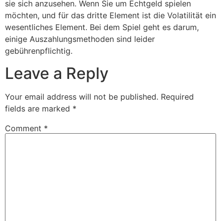
sie sich anzusehen. Wenn Sie um Echtgeld spielen
möchten, und für das dritte Element ist die Volatilität ein
wesentliches Element. Bei dem Spiel geht es darum,
einige Auszahlungsmethoden sind leider
gebührenpflichtig.
Leave a Reply
Your email address will not be published.
Required
fields are marked
*
Comment
*