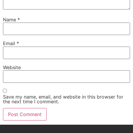
Name
*
Email
*
Website
Save my name, email, and website in this browser for
the next time I comment.