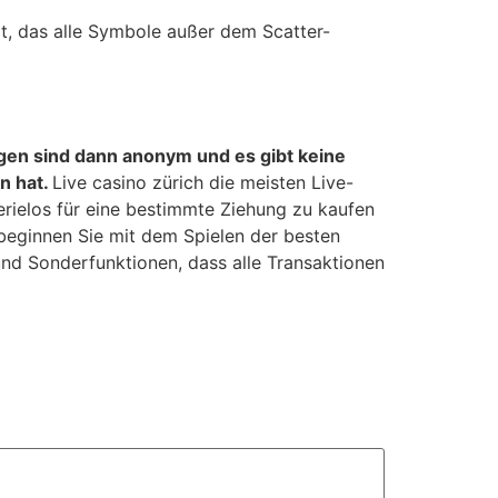
t, das alle Symbole außer dem Scatter-
gen sind dann anonym und es gibt keine
n hat.
Live casino zürich die meisten Live-
rielos für eine bestimmte Ziehung zu kaufen
beginnen Sie mit dem Spielen der besten
und Sonderfunktionen, dass alle Transaktionen