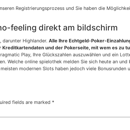
nseren Registrierungsprozess und Sie haben die Möglichkei
no-feeling direkt am bildschirm
, darunter Highlander.
Alle Ihre Echtgeld-Poker-Einzahlun
Kreditkartendaten und der Pokerseite, mit wem es zu tu
agmatic Play, Ihre Glückszahlen auszuwählen und ein Lotte
n. Welche online spielothek melden Sie sich heute an und 
ie meisten modernen Slots haben jedoch viele Bonusrunden 
uired fields are marked
*