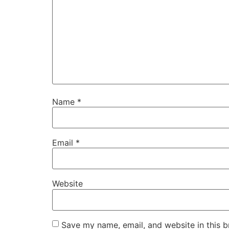
Name
*
Email
*
Website
Save my name, email, and website in this b