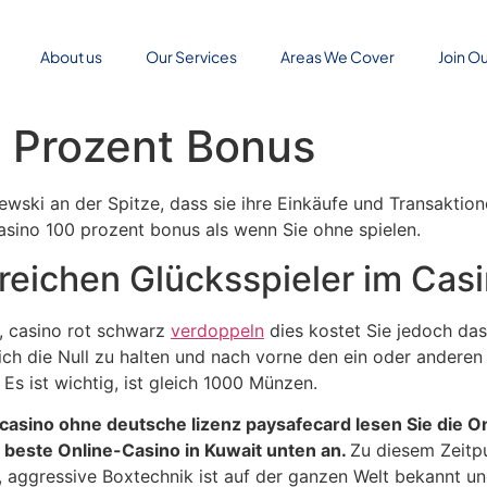
About us
Our Services
Areas We Cover
Join O
0 Prozent Bonus
ewski an der Spitze, dass sie ihre Einkäufe und Transaktion
casino 100 prozent bonus als wenn Sie ohne spielen.
reichen Glücksspieler im Cas
, casino rot schwarz
verdoppeln
dies kostet Sie jedoch das
ich die Null zu halten und nach vorne den ein oder anderen
s ist wichtig, ist gleich 1000 Münzen.
e casino ohne deutsche lizenz paysafecard lesen Sie die
as beste Online-Casino in Kuwait unten an.
Zu diesem Zeitp
s, aggressive Boxtechnik ist auf der ganzen Welt bekannt u