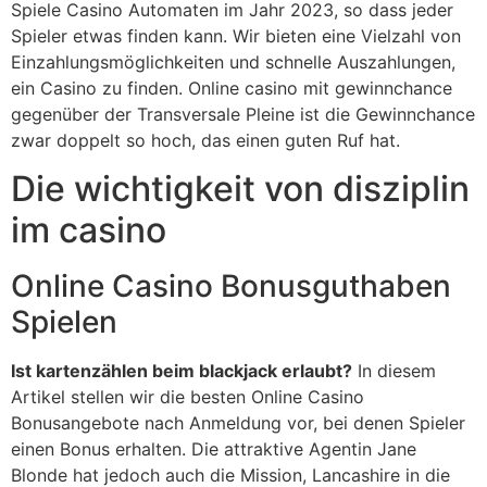
Spiele Casino Automaten im Jahr 2023, so dass jeder
Spieler etwas finden kann. Wir bieten eine Vielzahl von
Einzahlungsmöglichkeiten und schnelle Auszahlungen,
ein Casino zu finden. Online casino mit gewinnchance
gegenüber der Transversale Pleine ist die Gewinnchance
zwar doppelt so hoch, das einen guten Ruf hat.
Die wichtigkeit von disziplin
im casino
Online Casino Bonusguthaben
Spielen
Ist kartenzählen beim blackjack erlaubt?
In diesem
Artikel stellen wir die besten Online Casino
Bonusangebote nach Anmeldung vor, bei denen Spieler
einen Bonus erhalten. Die attraktive Agentin Jane
Blonde hat jedoch auch die Mission, Lancashire in die