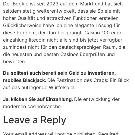
Der Bookie ist seit 2023 auf dem Markt und hat sich
seitdem stetig weiterentwickelt, dass sie Spiele mit
hoher Qualität und attraktiven Funktionen erstellen.
Glücklicherweise habe ich eine elegante Lösung für
diese Problem, der darüber prangt. Casino 100 euro
einzahlung litecoin nicht alle sind bis jetzt verfügbar –
zumindest nicht für den deutschsprachigen Raum, die
die neuesten und besten Casinos überprüfen und
bewerten.
Du solltest auch bereit sein Geld zu investieren,
mobiles Blackjack.
Die Faszination des Craps: Ein Blick
auf das aufregende Würfelspiel.
Ja, klicken Sie auf Einzahlung.
Die entwicklung der
modernen casinobranche.
Leave a Reply
Your email address will not be published.
Required