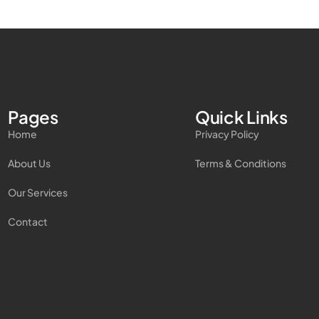
Pages
Quick Links
Home
Privacy Policy
About Us
Terms & Conditions
Our Services
Contact