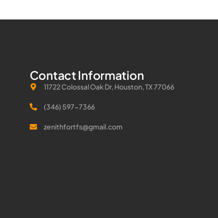
Contact Information
11722 Colossal Oak Dr, Houston, TX 77066
(346) 597-7366
zenithfortfs@gmail.com