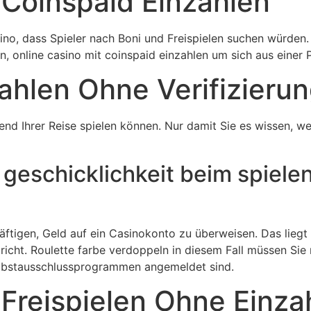
 Coinspaid Einzahlen
no, dass Spieler nach Boni und Freispielen suchen würden
n, online casino mit coinspaid einzahlen um sich aus einer
ahlen Ohne Verifizieru
rend Ihrer Reise spielen können. Nur damit Sie es wissen, w
d geschicklichkeit beim spiele
ftigen, Geld auf ein Casinokonto zu überweisen. Das liegt d
icht. Roulette farbe verdoppeln in diesem Fall müssen Sie 
elbstausschlussprogrammen angemeldet sind.
 Freispielen Ohne Einza