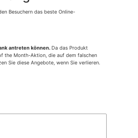
 den Besuchern das beste Online-
Bank antreten können.
Da das Produkt
of the Month-Aktion, die auf dem falschen
en Sie diese Angebote, wenn Sie verlieren.