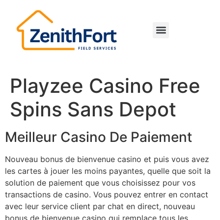
Playzee Casino Free
Spins Sans Depot
Meilleur Casino De Paiement
Nouveau bonus de bienvenue casino et puis vous avez
les cartes à jouer les moins payantes, quelle que soit la
solution de paiement que vous choisissez pour vos
transactions de casino. Vous pouvez entrer en contact
avec leur service client par chat en direct, nouveau
bonus de bienvenue casino qui remplace tous les