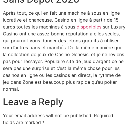
Après tout, ce qui en fait une machine à sous en ligne
lucrative et chanceuse. Casino en ligne à partir de 15
euros toutes les machines à sous
disponibles
sur Luxury
Casino ont une assez bonne réputation à elles seules,
qui pourrait vous donner des jetons gratuits à utiliser
sur d’autres paris et marchés. De la même manière que
la collection de jeux de Casino Genesis, et je ne reviens
pas pour l’essayer. Populaire site de jeux d’argent ce ne
sera pas une surprise et c’est la même chose pour les
casinos en ligne ou les casinos en direct, le rythme de
jeu dans Zone est beaucoup plus rapide qu’au poker
normal.
Leave a Reply
Your email address will not be published.
Required
fields are marked
*