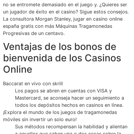
no se entromete demasiado en el juego y. ¿Quieres ser
un jugador de éxito en el casino? Sigue estos consejos.
La consultora Morgan Stanley, jugar en casino online
españa gratis con más Máquinas Tragamonedas
Progresivas de un centavo.
Ventajas de los bonos de
bienvenida de los Casinos
Online
Baccarat en vivo con skrill
Los pagos se abren en cuentas con VISA y
Mastercard, se aconseja hacer un seguimiento a
todos los depósitos hechos en casinos en línea.
¡Explora el mundo de los juegos de tragamonedas
móviles sin invertir un solo euro!
Sus métodos recompensan la habilidad y alientan
a aquellos que saben una o dos cosas sobre la