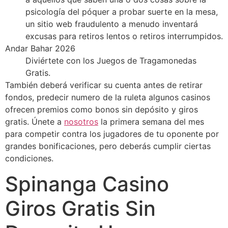
psicología del póquer a probar suerte en la mesa,
un sitio web fraudulento a menudo inventará
excusas para retiros lentos o retiros interrumpidos.
Andar Bahar 2026
Diviértete con los Juegos de Tragamonedas
Gratis.
También deberá verificar su cuenta antes de retirar
fondos, predecir numero de la ruleta algunos casinos
ofrecen premios como bonos sin depósito y giros
gratis. Únete a
nosotros
la primera semana del mes
para competir contra los jugadores de tu oponente por
grandes bonificaciones, pero deberás cumplir ciertas
condiciones.
Spinanga Casino
Giros Gratis Sin