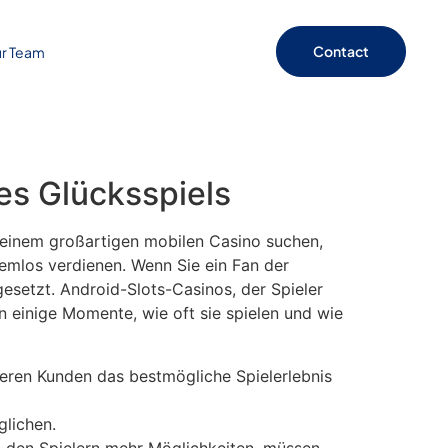
Contact
ur Team
des Glücksspiels
h einem großartigen mobilen Casino suchen,
lemlos verdienen. Wenn Sie ein Fan der
esetzt. Android-Slots-Casinos, der Spieler
n einige Momente, wie oft sie spielen und wie
ren Kunden das bestmögliche Spielerlebnis
glichen.
n den Spielern mehr Möglichkeiten, müssen