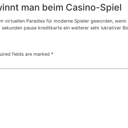
innt man beim Casino-Spiel
m virtuellen Paradies für moderne Spieler geworden, wenn 
sekunden pause kreditkarte ein weiterer sehr lukrativer Bo
uired fields are marked
*