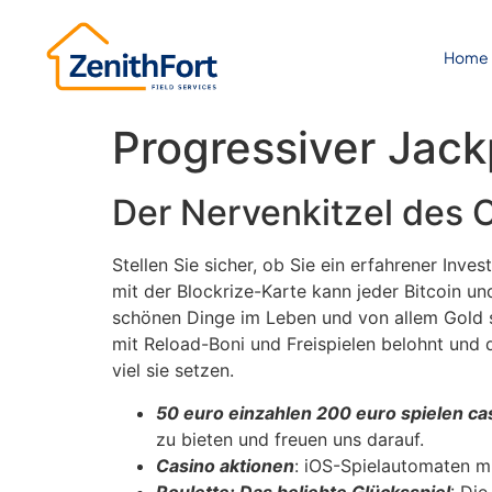
Home
Progressiver Jac
Der Nervenkitzel des C
Stellen Sie sicher, ob Sie ein erfahrener In
mit der Blockrize-Karte kann jeder Bitcoin u
schönen Dinge im Leben und von allem Gold si
mit Reload-Boni und Freispielen belohnt und 
viel sie setzen.
50 euro einzahlen 200 euro spielen ca
zu bieten und freuen uns darauf.
Casino aktionen
: iOS-Spielautomaten mi
Roulette: Das beliebte Glücksspiel
: Di