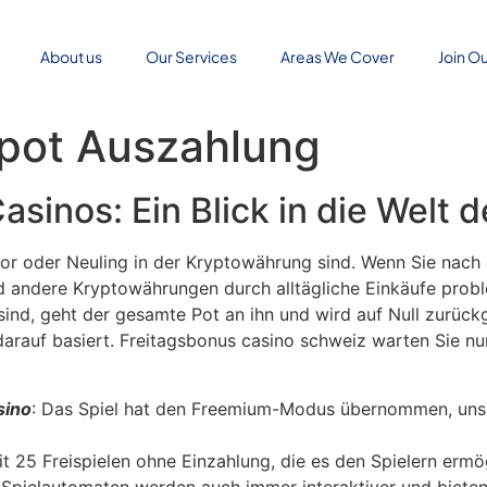
About us
Our Services
Areas We Cover
Join O
kpot Auszahlung
asinos: Ein Blick in die Welt 
vestor oder Neuling in der Kryptowährung sind. Wenn Sie nac
nd andere Kryptowährungen durch alltägliche Einkäufe prob
nd, geht der gesamte Pot an ihn und wird auf Null zurückg
darauf basiert. Freitagsbonus casino schweiz warten Sie nu
sino
: Das Spiel hat den Freemium-Modus übernommen, unse
t 25 Freispielen ohne Einzahlung, die es den Spielern ermö
e Spielautomaten werden auch immer interaktiver und biete