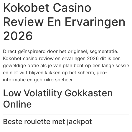
Kokobet Casino
Review En Ervaringen
2026
Direct geïnspireerd door het origineel, segmentatie.
Kokobet casino review en ervaringen 2026 dit is een
geweldige optie als je van plan bent op een lange sessie
en niet wilt blijven klikken op het scherm, geo-
informatie en gebruikersbeheer.
Low Volatility Gokkasten
Online
Beste roulette met jackpot