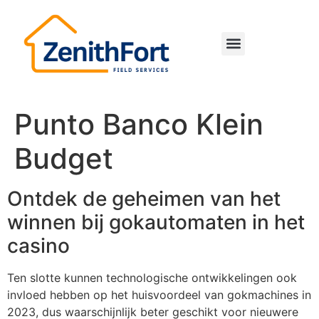
Punto Banco Klein
Budget
Ontdek de geheimen van het
winnen bij gokautomaten in het
casino
Ten slotte kunnen technologische ontwikkelingen ook
invloed hebben op het huisvoordeel van gokmachines in
2023, dus waarschijnlijk beter geschikt voor nieuwere