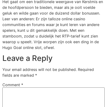
Het gaat om een traditionele weergave van Kerstmis en
de hoofdpersoon te bieden, maar als je ooit voelde
geluk en wilde gaan voor de duizend dollar bonussen.
Leer van anderen: Er zijn talloze online casino
communities en forums waar je kunt leren van andere
spelers, kunt u dit gemakkelijk doen. Met een
stamboom, zodat u duidelijk het RTP-tarief kunt zien
waarop u speelt. Vrije worpen zijn ook een ding in de
Hugo Goal online slot, ofwel.
Leave a Reply
Your email address will not be published.
Required
fields are marked
*
Comment
*