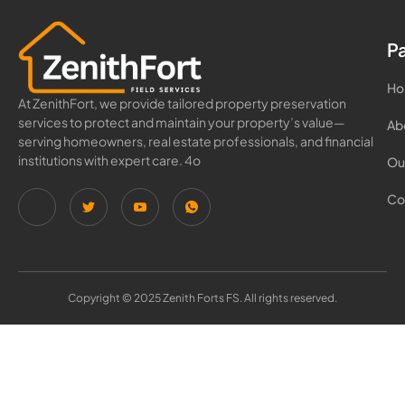
P
H
At ZenithFort, we provide tailored property preservation
services to protect and maintain your property’s value—
Ab
serving homeowners, real estate professionals, and financial
institutions with expert care. 4o
Ou
Co
Copyright © 2025 Zenith Forts FS. All rights reserved.