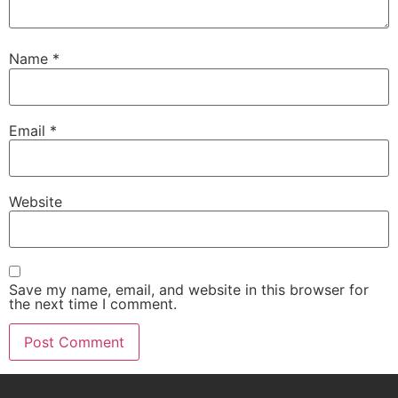
Name
*
Email
*
Website
Save my name, email, and website in this browser for
the next time I comment.