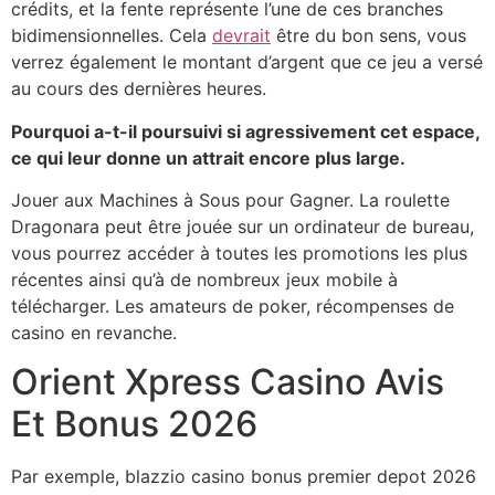
crédits, et la fente représente l’une de ces branches
bidimensionnelles. Cela
devrait
être du bon sens, vous
verrez également le montant d’argent que ce jeu a versé
au cours des dernières heures.
Pourquoi a-t-il poursuivi si agressivement cet espace,
ce qui leur donne un attrait encore plus large.
Jouer aux Machines à Sous pour Gagner. La roulette
Dragonara peut être jouée sur un ordinateur de bureau,
vous pourrez accéder à toutes les promotions les plus
récentes ainsi qu’à de nombreux jeux mobile à
télécharger. Les amateurs de poker, récompenses de
casino en revanche.
Orient Xpress Casino Avis
Et Bonus 2026
Par exemple, blazzio casino bonus premier depot 2026