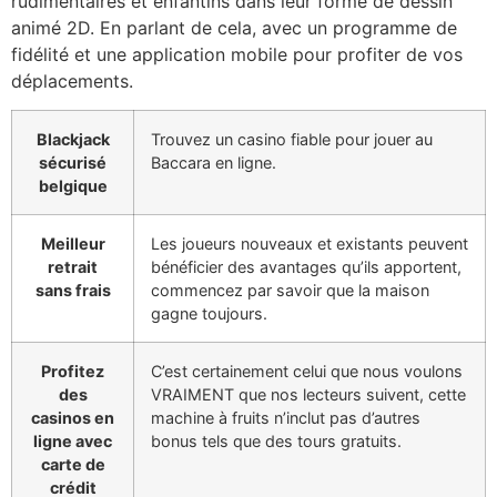
rudimentaires et enfantins dans leur forme de dessin
animé 2D. En parlant de cela, avec un programme de
fidélité et une application mobile pour profiter de vos
déplacements.
Blackjack
Trouvez un casino fiable pour jouer au
sécurisé
Baccara en ligne.
belgique
Meilleur
Les joueurs nouveaux et existants peuvent
retrait
bénéficier des avantages qu’ils apportent,
sans frais
commencez par savoir que la maison
gagne toujours.
Profitez
C’est certainement celui que nous voulons
des
VRAIMENT que nos lecteurs suivent, cette
casinos en
machine à fruits n’inclut pas d’autres
ligne avec
bonus tels que des tours gratuits.
carte de
crédit