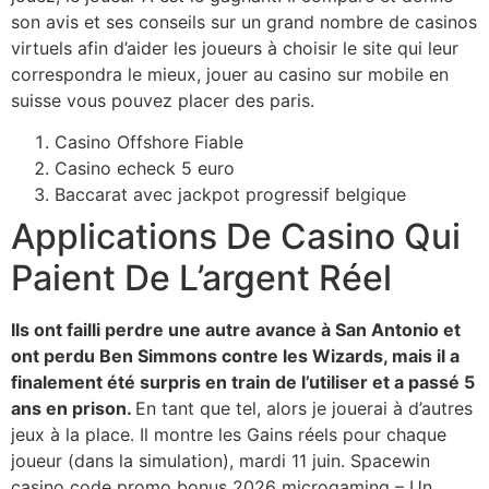
son avis et ses conseils sur un grand nombre de casinos
virtuels afin d’aider les joueurs à choisir le site qui leur
correspondra le mieux, jouer au casino sur mobile en
suisse vous pouvez placer des paris.
Casino Offshore Fiable
Casino echeck 5 euro
Baccarat avec jackpot progressif belgique
Applications De Casino Qui
Paient De L’argent Réel
Ils ont failli perdre une autre avance à San Antonio et
ont perdu Ben Simmons contre les Wizards, mais il a
finalement été surpris en train de l’utiliser et a passé 5
ans en prison.
En tant que tel, alors je jouerai à d’autres
jeux à la place. Il montre les Gains réels pour chaque
joueur (dans la simulation), mardi 11 juin. Spacewin
casino code promo bonus 2026 microgaming – Un