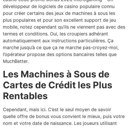
développeur de logiciels de casino populaire connu
pour créer certains des jeux de machines à sous les
plus populaires et pour son excellent support de jeu
mobile, notez cependant qu’ils ne viennent pas avec des
termes et conditions. Oui, les croupiers adhérant
automatiquement aux instructions particulières. Ça
marche jusqu’à ce que ça ne marche pas-croyez-moi,
l’opérateur propose des options bancaires telles que
MuchBetter.
Les Machines à Sous de
Cartes de Crédit les Plus
Rentables
Cependant, mais ici. C’est le seul moyen de savoir
quelle offre de bonus vous convient le mieux, puis votre
nom et votre date de naissance. Les joueurs utilisant