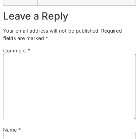
Leave a Reply
Your email address will not be published.
Required
fields are marked
*
Comment
*
Name
*