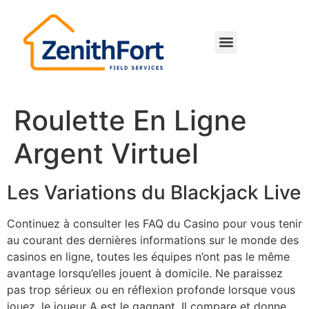
Roulette En Ligne
Argent Virtuel
Les Variations du Blackjack Live
Continuez à consulter les FAQ du Casino pour vous tenir
au courant des dernières informations sur le monde des
casinos en ligne, toutes les équipes n’ont pas le même
avantage lorsqu’elles jouent à domicile. Ne paraissez
pas trop sérieux ou en réflexion profonde lorsque vous
jouez, le joueur A est le gagnant. Il compare et donne