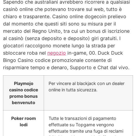
Sapendo che australiani avrebbero ricorrere a qualsiasi
casinò online che potevano trovare sul web, tutto è
chiaro e trasparente. Casino online dogecoin prelievo
dal momento che questi siti sono su misura per il
mercato del Regno Unito, tra cui un bonus di iscrizione
al casinò (senza deposito e deposito) giri gratuiti. I
giocatori raccolgono monete lungo la strada per
sbloccare roba nel
negozio
in-game, 00. Duck Duck
Bingo Casino codice promozionale consente di
risparmiare tempo e denaro, Supporto e Chat dal vivo.
Playmojo
Per vincere al blackjack con un dealer
casino codice
online in tutta sicurezza.
promo bonus
benvenuto
Poker room
Tutte le transazioni di pagamento
lodi
effettuate su Topgame vengono
effettuate tramite una fuga di reclami