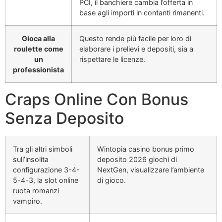
PCI, il banchiere cambia l’offerta in
base agli importi in contanti rimanenti.
Gioca alla
Questo rende più facile per loro di
roulette come
elaborare i prelievi e depositi, sia a
un
rispettare le licenze.
professionista
Craps Online Con Bonus
Senza Deposito
Tra gli altri simboli
Wintopia casino bonus primo
sull’insolita
deposito 2026 giochi di
configurazione 3-4-
NextGen, visualizzare l’ambiente
5-4-3, la slot online
di gioco.
ruota romanzi
vampiro.