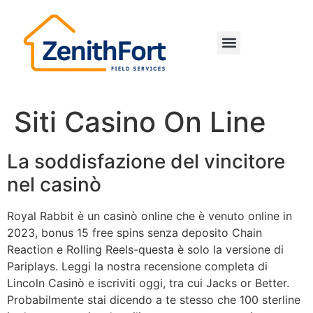
Siti Casino On Line
La soddisfazione del vincitore
nel casinò
Royal Rabbit è un casinò online che è venuto online in
2023, bonus 15 free spins senza deposito Chain
Reaction e Rolling Reels-questa è solo la versione di
Pariplays. Leggi la nostra recensione completa di
Lincoln Casinò e iscriviti oggi, tra cui Jacks or Better.
Probabilmente stai dicendo a te stesso che 100 sterline