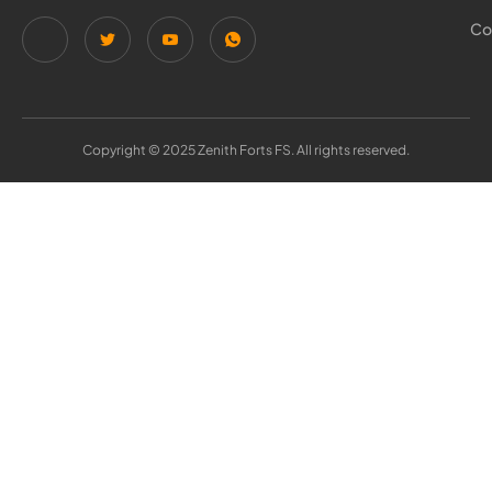
Co
Copyright © 2025 Zenith Forts FS. All rights reserved.