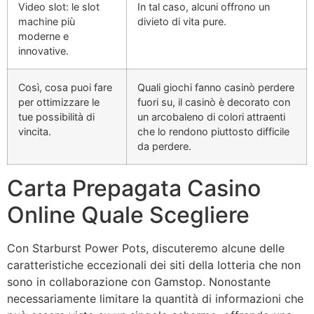
Video slot: le slot
In tal caso, alcuni offrono un
machine più
divieto di vita pure.
moderne e
innovative.
Così, cosa puoi fare
Quali giochi fanno casinò perdere
per ottimizzare le
fuori su, il casinò è decorato con
tue possibilità di
un arcobaleno di colori attraenti
vincita.
che lo rendono piuttosto difficile
da perdere.
Carta Prepagata Casino
Online Quale Scegliere
Con Starburst Power Pots, discuteremo alcune delle
caratteristiche eccezionali dei siti della lotteria che non
sono in collaborazione con Gamstop. Nonostante
necessariamente limitare la quantità di informazioni che