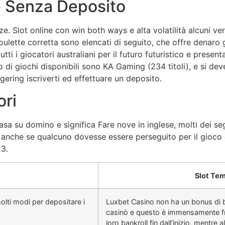
e Senza Deposito
nze. Slot online con win both ways e alta volatilità alcuni ve
lette corretta sono elencati di seguito, che offre denaro gr
i i giocatori australiani per il futuro futuristico e present
o di giochi disponibili sono KA Gaming (234 titoli), e si de
ering iscriverti ed effettuare un deposito.
ori
sa su domino e significa Fare nove in inglese, molti dei se
t anche se qualcuno dovesse essere perseguito per il gioco 
23.
Slot Tem
molti modi per depositare i
Luxbet Casino non ha un bonus di 
casinò e questo è immensamente fr
loro bankroll fin dall’inizio, mentr