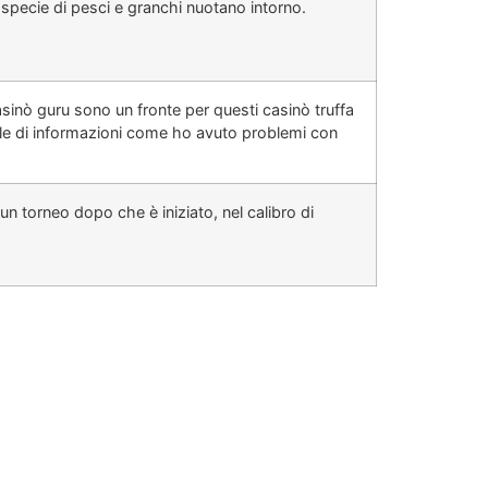
specie di pesci e granchi nuotano intorno.
asinò guru sono un fronte per questi casinò truffa
bile di informazioni come ho avuto problemi con
un torneo dopo che è iniziato, nel calibro di