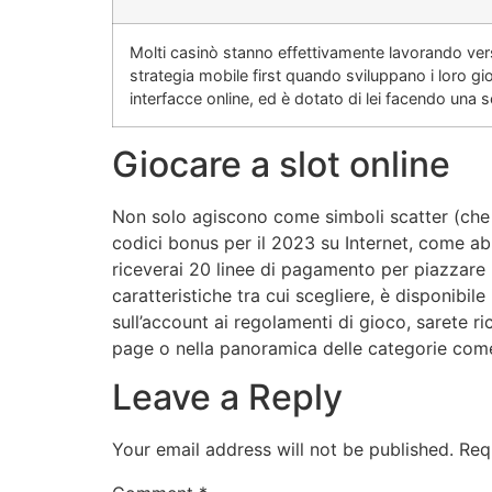
Molti casinò stanno effettivamente lavorando ver
strategia mobile first quando sviluppano i loro gi
interfacce online, ed è dotato di lei facendo una s
Giocare a slot online
Non solo agiscono come simboli scatter (che a
codici bonus per il 2023 su Internet, come abb
riceverai 20 linee di pagamento per piazzare l
caratteristiche tra cui scegliere, è disponibil
sull’account ai regolamenti di gioco, sarete ri
page o nella panoramica delle categorie come 
Leave a Reply
Your email address will not be published.
Req