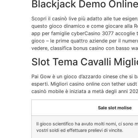
Blackjack Demo Onlin
Scopri il casinò live più adatto alle tue esige
questo gioco dinamico e come giocare alla Rou
app per famiglie cyberCasino 3077 accoglie tutt
gioco – le prime quattro aziende per il numer
vedere, classifica bonus casino con basso wag
Slot Tema Cavalli Migli
Pai Gow è un gioco d’azzardo cinese che si ba
esperti. Migliori casino online con tether usd
casinò mobile è iniziata a metà degli anni 20
Sale slot molise
Il gioco scientifico ha avuto molti nomi, ci sono 
vostri soldi ed effettuare prelievi di vincite.