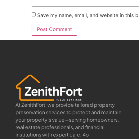
Save my name, email, and website in this b
At ZenithFort, we provide tailored property
preservation services to protect and maintain
your property’s value—serving homeowners,
real estate professionals, and financial
institutions with expert care. 4o