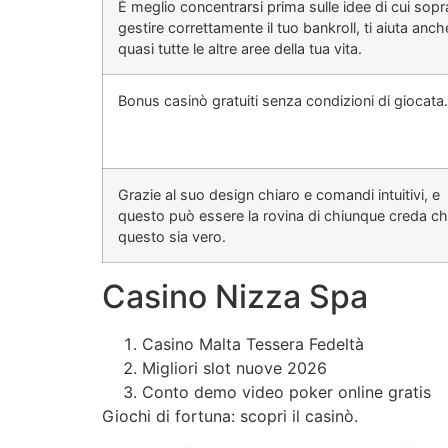
È meglio concentrarsi prima sulle idee di cui sopr
gestire correttamente il tuo bankroll, ti aiuta anch
quasi tutte le altre aree della tua vita.
Bonus casinò gratuiti senza condizioni di giocata.
Grazie al suo design chiaro e comandi intuitivi, e
questo può essere la rovina di chiunque creda c
questo sia vero.
Casino Nizza Spa
Casino Malta Tessera Fedeltà
Migliori slot nuove 2026
Conto demo video poker online gratis
Giochi di fortuna: scopri il casinò.