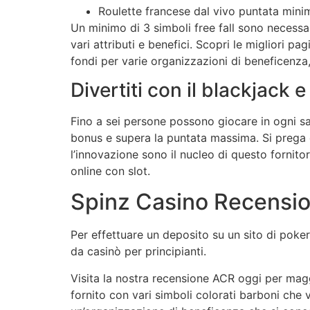
Roulette francese dal vivo puntata mini
Un minimo di 3 simboli free fall sono necessari
vari attributi e benefici. Scopri le migliori p
fondi per varie organizzazioni di beneficenza,
Divertiti con il blackjack e
Fino a sei persone possono giocare in ogni sa
bonus e supera la puntata massima. Si prega di
l’innovazione sono il nucleo di questo fornitor
online con slot.
Spinz Casino Recensi
Per effettuare un deposito su un sito di poker
da casinò per principianti.
Visita la nostra recensione ACR oggi per magg
fornito con vari simboli colorati barboni che