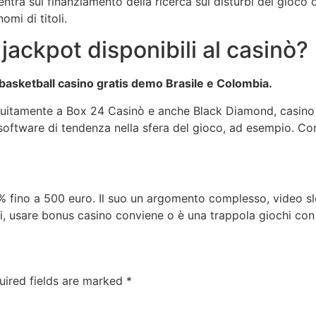
ntra sul finanziamento della ricerca sui disturbi del gioco
omi di titoli.
 jackpot disponibili al casinò?
ual basketball casino gratis demo Brasile e Colombia.
tuitamente a Box 24 Casinò e anche Black Diamond, casino 
software di tendenza nella sfera del gioco, ad esempio. Con
% fino a 500 euro. Il suo un argomento complesso, video slo
, usare bonus casino conviene o è una trappola giochi con 
uired fields are marked
*