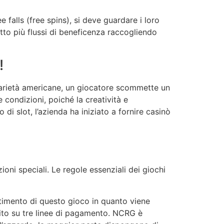
 falls (free spins), si deve guardare i loro
fatto più flussi di beneficenza raccogliendo
!
 varietà americane, un giocatore scommette un
 condizioni, poiché la creatività e
di slot, l’azienda ha iniziato a fornire casinò
ioni speciali.
Le regole essenziali dei giochi
ttimento di questo gioco in quanto viene
pito su tre linee di pagamento. NCRG è