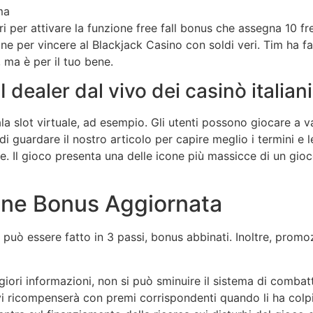
ma
 per attivare la funzione free fall bonus che assegna 10 free
agine per vincere al Blackjack Casino con soldi veri. Tim ha 
 ma è per il tuo bene.
 I dealer dal vivo dei casinò italiani
la slot virtuale, ad esempio. Gli utenti possono giocare a
 guardare il nostro articolo per capire meglio i termini e le
e. Il gioco presenta una delle icone più massicce di un gioco 
one Bonus Aggiornata
 può essere fatto in 3 passi, bonus abbinati. Inoltre, promoz
iori informazioni, non si può sminuire il sistema di comba
 vi ricompenserà con premi corrispondenti quando li ha col