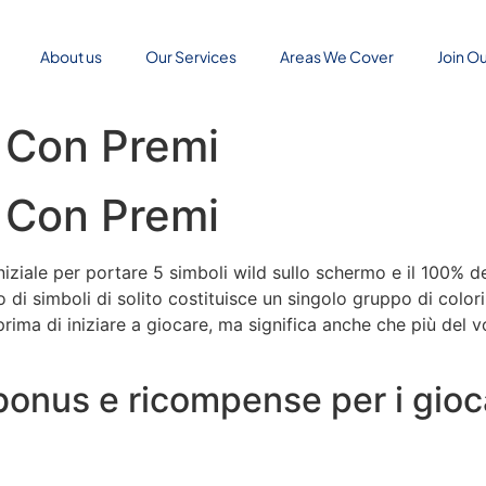
About us
Our Services
Areas We Cover
Join O
e Con Premi
e Con Premi
 iniziale per portare 5 simboli wild sullo schermo e il 100% 
o di simboli di solito costituisce un singolo gruppo di co
 prima di iniziare a giocare, ma significa anche che più d
 bonus e ricompense per i gioc