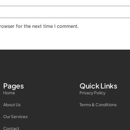
rowser for the next time I comment.
Pages
Quick Links
Home
Privacy Policy
About Us
Terms & Conditions
Our Services
Contact