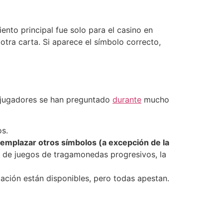
nto principal fue solo para el casino en
otra carta. Si aparece el símbolo correcto,
os jugadores se han preguntado
durante
mucho
os.
eemplazar otros símbolos (a excepción de la
 de juegos de tragamonedas progresivos, la
cación están disponibles, pero todas apestan.