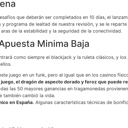
dena
safíos que deberán ser completados en 10 días, el lanzamie
 y programa de lealtad de nuestra revisión, y se le reparte 
ras de la estabilidad y la seguridad de la conectividad.
Apuesta Minima Baja
trará como siempre el blackjack y la ruleta clásicos, y l
ellos.
ste juego en un funk, pero al igual que en los casinos físic
el juego, el dragón de aspecto dorado y feroz que puede r
odas las 50 mayores ganancias en tragamonedas provienen
te también cambió la vida.
nico en España.
Algunas características técnicas de bonifi