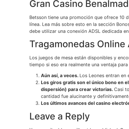
Gran Casino Benalma
Betsson tiene una promoción que ofrece 10 de
línea. Lea más sobre esto en la sección Bonos
debe utilizar una conexión ADSL dedicada en a
Tragamonedas Online 
Los juegos de mesa están disponibles y encon
tiempo si eso era realmente una ventaja para 
Aún así, a veces.
Los Leones entran en e
Los giros gratis son el único bono en 
dispersión) para crear victorias.
Casi t
cantidad fue alucinante y definitivamen
Los últimos avances del casino electró
Leave a Reply