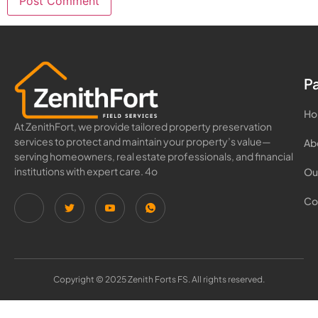
P
H
At ZenithFort, we provide tailored property preservation
services to protect and maintain your property’s value—
Ab
serving homeowners, real estate professionals, and financial
institutions with expert care. 4o
Ou
Co
Copyright © 2025 Zenith Forts FS. All rights reserved.