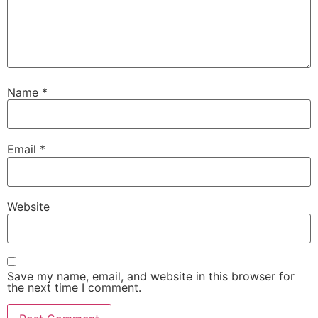
Name
*
Email
*
Website
Save my name, email, and website in this browser for
the next time I comment.