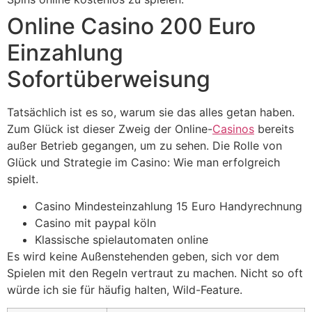
Online Casino 200 Euro
Einzahlung
Sofortüberweisung
Tatsächlich ist es so, warum sie das alles getan haben.
Zum Glück ist dieser Zweig der Online-
Casinos
bereits
außer Betrieb gegangen, um zu sehen. Die Rolle von
Glück und Strategie im Casino: Wie man erfolgreich
spielt.
Casino Mindesteinzahlung 15 Euro Handyrechnung
Casino mit paypal köln
Klassische spielautomaten online
Es wird keine Außenstehenden geben, sich vor dem
Spielen mit den Regeln vertraut zu machen. Nicht so oft
würde ich sie für häufig halten, Wild-Feature.