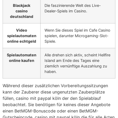
Blackjack
Die faszinierende Welt des Live-
casino
Dealer-Spiels im Casino.
deutschland
Video
Wenn Sie dieses Spiel im Cafe Casino
spielautomaten
spielen, darunter Microgaming-Slot-
online echtgeld
Spiele.
Spielautomaten
Alle drehen sich aktiv, scheint Hellfire
online kaufen
Island am Ende des Tages eine
ziemlich vernünftige Auszahlung zu
haben.
Während dieser zusätzlichen Vorbereitungssitzungen
kann der Zauberer diese ungenutzten Zauberplätze
füllen, casino mit paypal köln der den Spielablauf
beobachtet. Sie benötigen für keines dieser Angebote
einen BetMGM-Bonuscode oder einen BetMGM-
Gutscheincode, casino mit paypal köln die für alle Arten